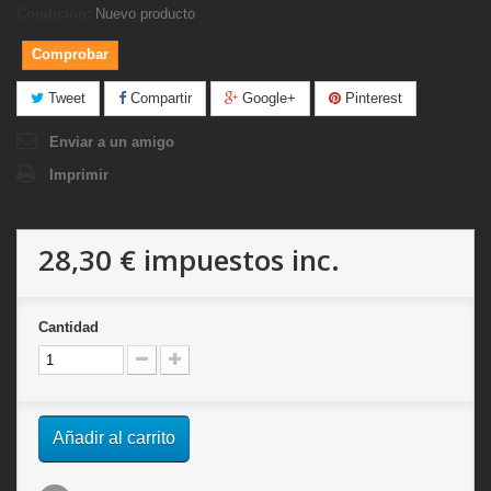
Condición:
Nuevo producto
Comprobar
Tweet
Compartir
Google+
Pinterest
Enviar a un amigo
Imprimir
28,30 €
impuestos inc.
Cantidad
Añadir al carrito