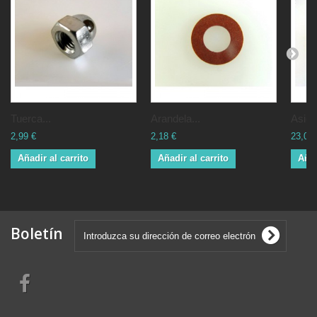
Tuerca...
Arandela...
Asien
2,99 €
2,18 €
23,00 
Añadir al carrito
Añadir al carrito
Añad
Boletín