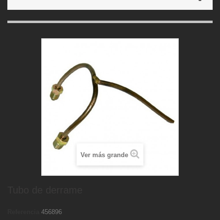
Ver más grande
Tubo de derrame
Referencia
456896