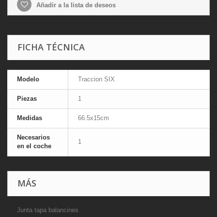
Añadir a la lista de deseos
FICHA TÉCNICA
Modelo
Traccion SIX
Piezas
1
Medidas
66.5x15cm
Necesarios
1
en el coche
MÁS
Junta tapa balancines