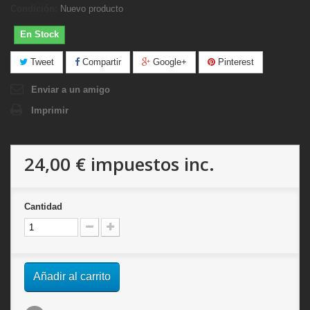
Condición:
Nuevo producto
En Stock
Tweet
Compartir
Google+
Pinterest
Enviar a un amigo
Imprimir
24,00 €
impuestos inc.
Cantidad
Añadir al carrito