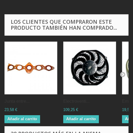
LOS CLIENTES QUE COMPRARON ESTE
PRODUCTO TAMBIÉN HAN COMPRADO...
Junta entre...
Electroventi...
Empa
23,58 €
109,25 €
19,55 
Añadir al carrito
Añadir al carrito
Añad