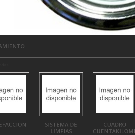
PAMIENTO
orías
EFACCION
SISTEMA DE
CUADRO
LIMPIAS
CUENTAKILOM