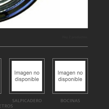
Hay 2 productos.
SALPICADERO
BOCINAS
ETROS