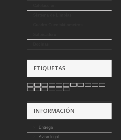
Calefaccion
Sistema de Limpias
Cuadro Cuentakilometros
Salpicadero
Bocinas
ETIQUETAS
INFORMACIÓN
Entrega
Aviso legal