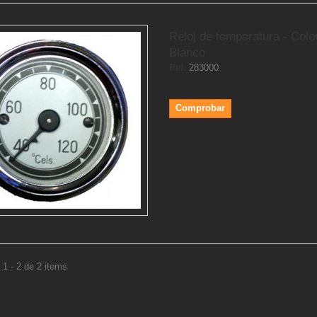
Reloj de temperatura - Colo
Blanco
Ref.
283000
Comprobar
1 - 2 de 2 items