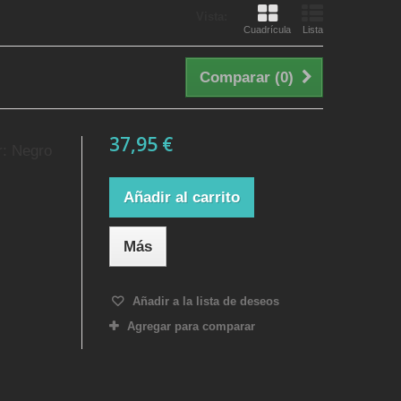
Vista:
Cuadrícula
Lista
Comparar (
0
)
37,95 €
r: Negro
Añadir al carrito
Más
Añadir a la lista de deseos
Agregar para comparar