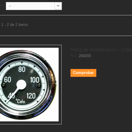
por
--
1 - 2 de 2 items
Reloj de temperatura - Colo
Ref.
284000
Comprobar