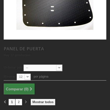
PANEL DE PUERTA
Hay 17 productos.
Ordenar por
--
Mostrar
por página
12
Comparar (
0
)
1
2
Mostrar todos