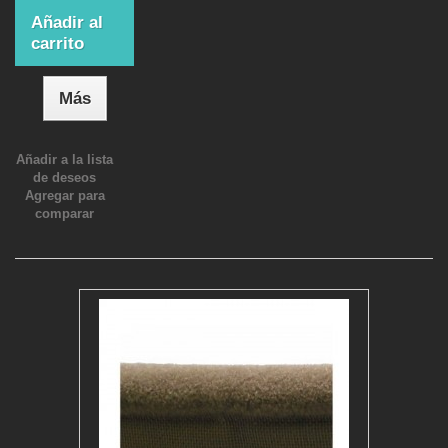
Añadir al
carrito
Más
Añadir a la lista
de deseos
Agregar para
comparar