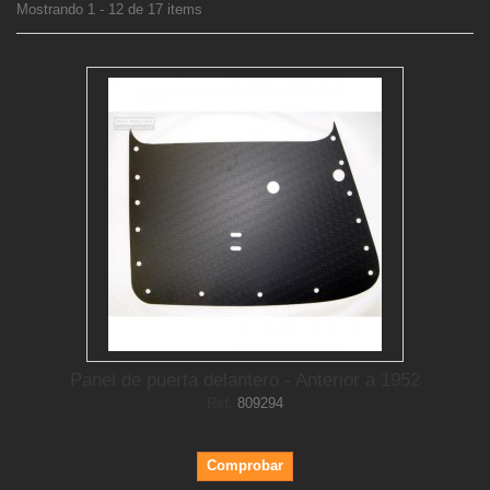
Mostrando 1 - 12 de 17 items
Panel de puerta delantero - Anterior a 1952
Ref.
809294
Comprobar