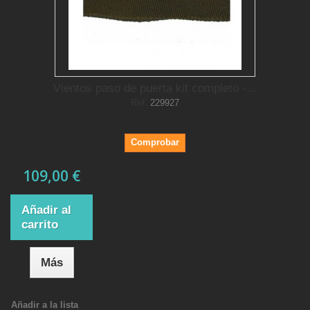
Vientos paso de puerta kit completo -...
Ref.
229927
Comprobar
109,00 €
Añadir al
carrito
Más
Añadir a la lista