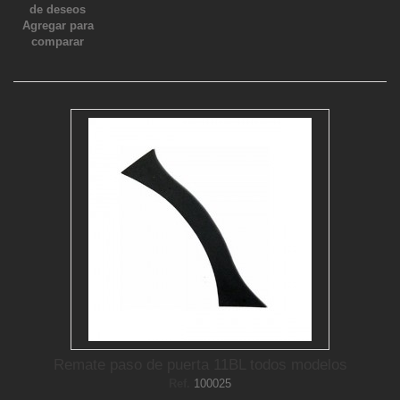
de deseos
Agregar para
comparar
Remate paso de puerta 11BL todos modelos
Ref.
100025