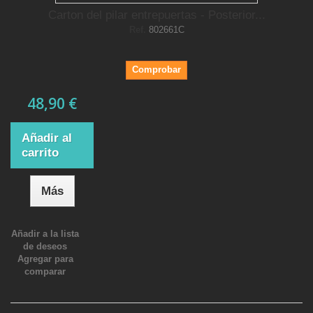
Carton del pilar entrepuertas - Posterior...
Ref.
802661C
Comprobar
48,90 €
Añadir al
carrito
Más
Añadir a la lista
de deseos
Agregar para
comparar