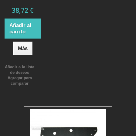
38,72 €
Añadir al
carrito
Más
Añadir a la lista
de deseos
Agregar para
comparar