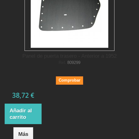
Panel de puerta trasero - Anterior a 1952
Ref.
809299
Comprobar
38,72 €
Añadir al
carrito
Más