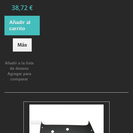
38,72 €
Añadir al
carrito
Más
Añadir a la lista
de deseos
Agregar para
comparar