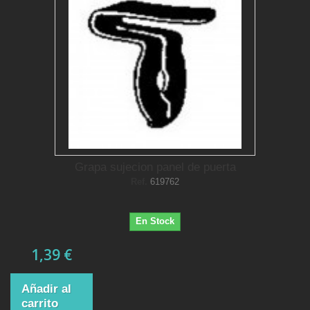
Grapa sujecion panel de puerta
Ref.
619762
En Stock
1,39 €
Añadir al
carrito