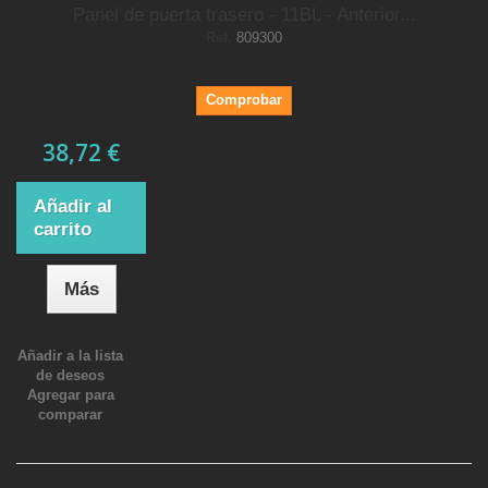
Panel de puerta trasero - 11BL - Anterior...
Ref.
809300
Comprobar
38,72 €
Añadir al
carrito
Más
Añadir a la lista
de deseos
Agregar para
comparar