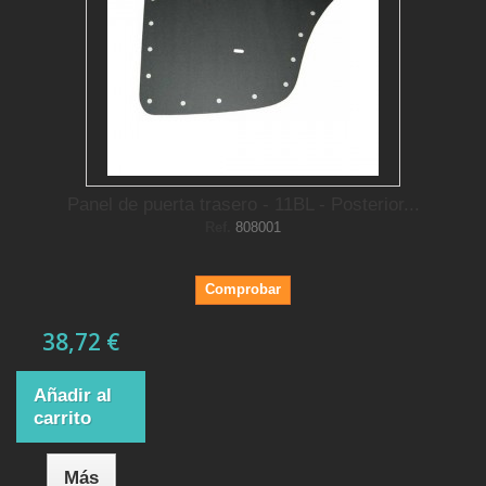
Panel de puerta trasero - 11BL - Posterior...
Ref.
808001
Comprobar
38,72 €
Añadir al
carrito
Más