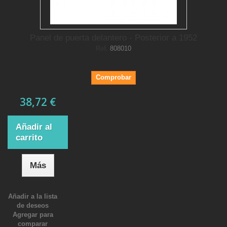
Panel de puerta delantero - Posterior a 1952
Ref.
808010
Comprobar
38,72 €
Añadir al
carrito
Más
Añadir a la lista
de deseos
Agregar para
comparar