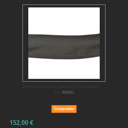
Vientos paso de puerta kit completo -...
Ref.
808941
Comprobar
152,00 €