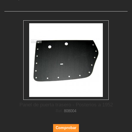
Panel de puerta trasero - Posterios a 1952
Ref.
808004
Comprobar