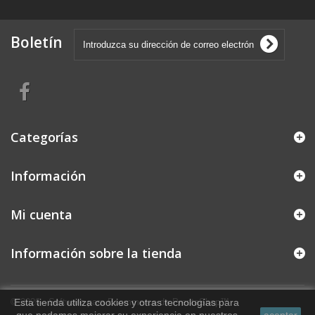
Boletín
Categorías
Información
Mi cuenta
Información sobre la tienda
© 2026 - Software para Ecommerce de PrestaShop™
Esta tienda utiliza cookies y otras tecnologías para