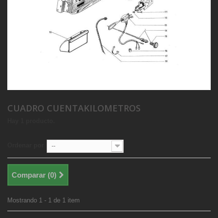
CUADRO CUENTAKILOMETROS
Hay 1 producto.
Ordenar por
--
Comparar (
0
)
Mostrando 1 - 1 de 1 item