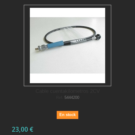
Cable cuentakilometros 2CV
Ref.
5444200
En stock
23,00 €