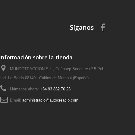
Síganos
Información sobre la tienda
MUNDOTRACCION S.L., C/ Josep Bonastre nº 5 Pol.
Ind. La Borda 08140 - Caldas de Montbui (España)
Llámanos ahora:
+34 93 862 76 23
Email:
administracio@autocreacio.com