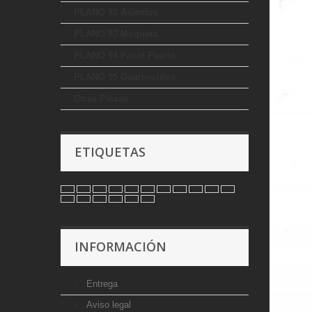
PLANO 92 Asientos
PLANO 93 Moqueta
PLANO 94 Panel Puerta
PLANO 95 Guarnecidos
Otras Piezas
ETIQUETAS
INFORMACIÓN
Entrega
Aviso legal