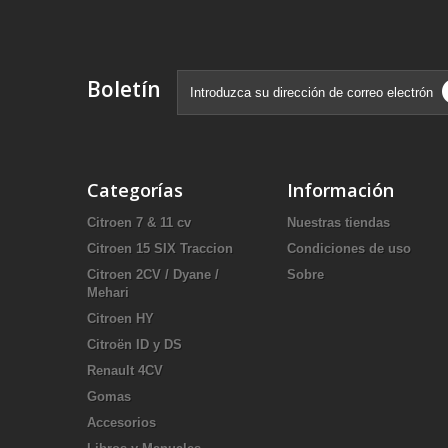
Boletín
Categorías
Información
Citroen 7 & 11 cv
Nuestras tiendas
Citroen 15 SIX Traccion
Condiciones de uso
Citroen 2CV / Dyane /
Sobre
Mehari
Citroen HY
Citroën ID y DS
Renault 4CV
Gomas
Accesorios