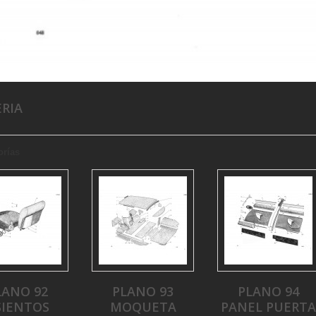
ERIA
orías
LANO 92
PLANO 93
PLANO 94
SIENTOS
MOQUETA
PANEL PUERTA