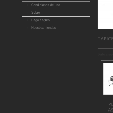
Condiciones de uso
Sobre
Pago seguro
Nuestras tiendas
TAPIC
Subcateg
P
A