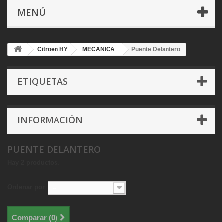
MENÚ
Citroen HY
MECANICA
Puente Delantero
ETIQUETAS
INFORMACIÓN
PUENTE DELANTERO
Hay 2 productos.
Ordenar por
--
Comparar (
0
)