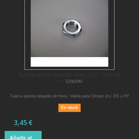
Tuerca apriete latiguillo freno 2CV / DS / HY
Ref.
520620M
Tuerca apriete latiguillo de freno. Valida para Citroen 2cv, DS y HY
En stock
3,45 €
Añadir al