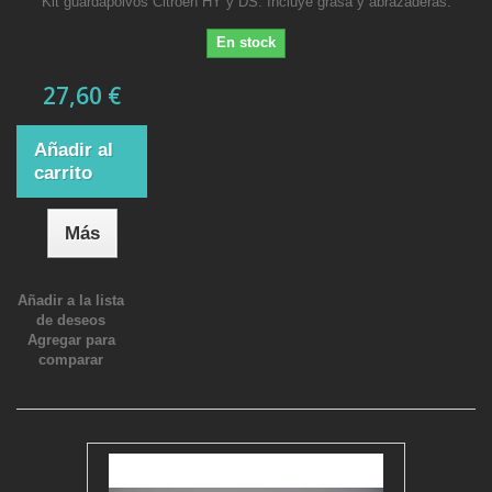
Kit guardapolvos Citroen HY y DS. Incluye grasa y abrazaderas.
En stock
27,60 €
Añadir al
carrito
Más
Añadir a la lista
de deseos
Agregar para
comparar