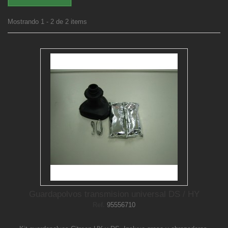
Mostrando 1 - 2 de 2 items
Guardapolvos transmision universal DS / HY
Ref.
95556710