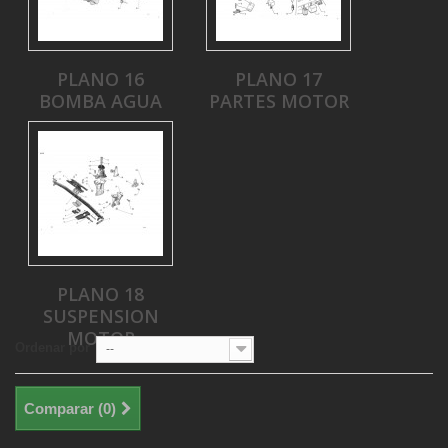
PLANO 16
PLANO 17
BOMBA AGUA
PARTES MOTOR
PLANO 18
SUSPENSION
MOTOR
Ordenar por
--
Comparar (
0
)