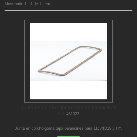
Mostrando 1 - 1 de 1 item
Junta en corcho-goma tapa de balancines
Ref.
451323
Junta en corcho-goma tapa balancines para 11cv/ID19 y HY.