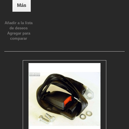
Más
Añadir a la lista
de deseos
Agregar para
comparar