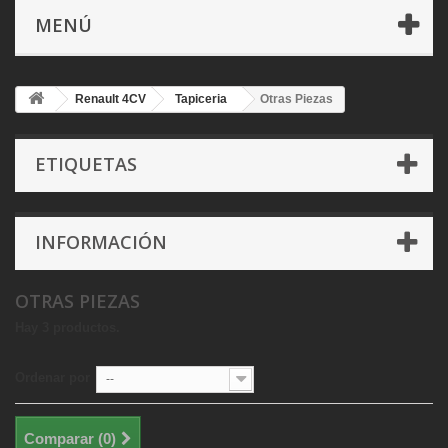
MENÚ
Renault 4CV
Tapiceria
Otras Piezas
ETIQUETAS
INFORMACIÓN
OTRAS PIEZAS
Hay 3 productos.
Ordenar por
--
Comparar (
0
)