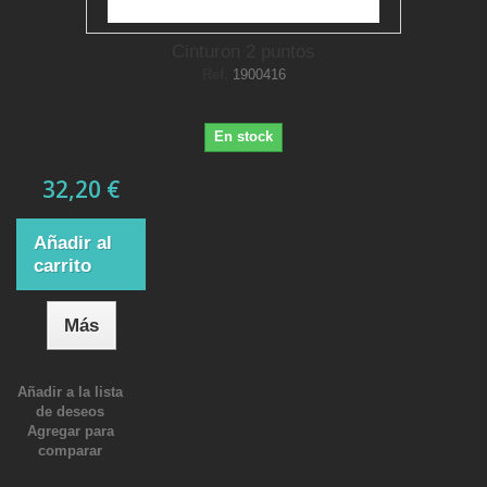
Cinturon 2 puntos
Ref.
1900416
En stock
32,20 €
Añadir al
carrito
Más
Añadir a la lista
de deseos
Agregar para
comparar