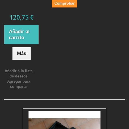
Comprobar
120,75 €
Añadir al
carrito
Más
Añadir a la lista
de deseos
Agregar para
comparar