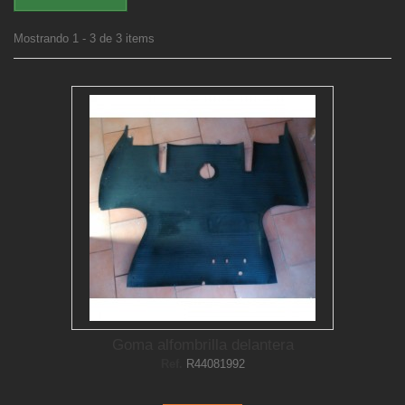
Mostrando 1 - 3 de 3 items
Goma alfombrilla delantera
Ref.
R44081992