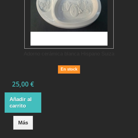
Adorno cerámica blanca Hispano Suiza
En stock
25,00 €
Añadir al
carrito
Más