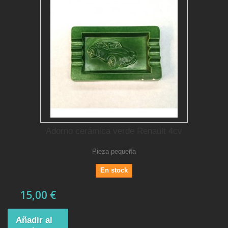
Adorno cerámica verde Renault 4cv
Pieza pequeña
En stock
15,00 €
Añadir al