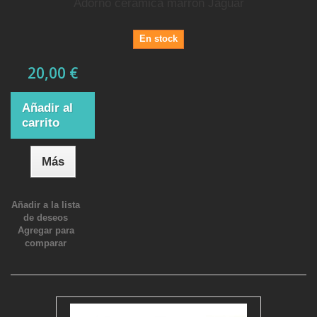
Adorno cerámica marrón Jaguar
En stock
20,00 €
Añadir al
carrito
Más
Añadir a la lista
de deseos
Agregar para
comparar