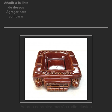
Añadir a la lista
de deseos
Agregar para
comparar
Adorno cerámica marrón radio clásica