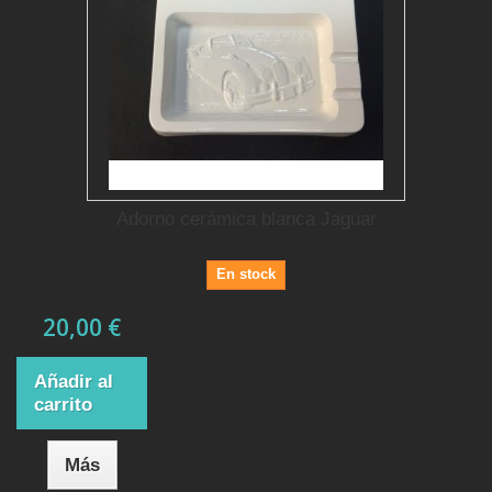
Adorno cerámica blanca Jaguar
En stock
20,00 €
Añadir al
carrito
Más