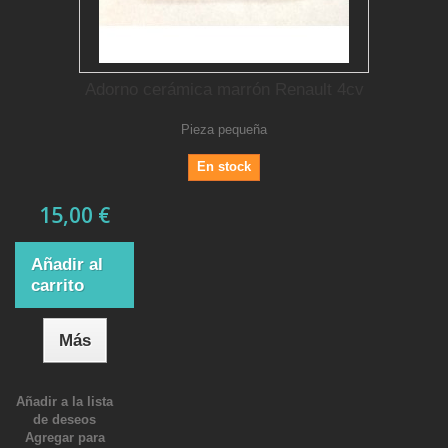
Adorno cerámica marrón Renault 4cv
Pieza pequeña
En stock
15,00 €
Añadir al
carrito
Más
Añadir a la lista
de deseos
Agregar para