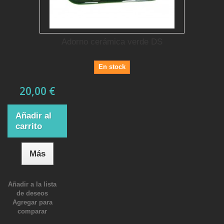
Adorno cerámica verde DS
En stock
20,00 €
Añadir al
carrito
Más
Añadir a la lista
de deseos
Agregar para
comparar