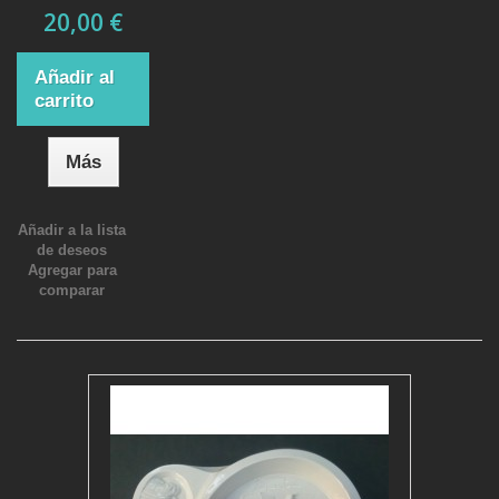
20,00 €
Añadir al
carrito
Más
Añadir a la lista
de deseos
Agregar para
comparar