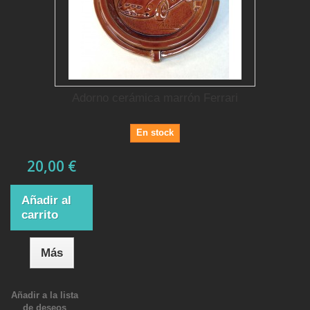
Adorno cerámica marrón Ferrari
En stock
20,00 €
Añadir al
carrito
Más
Añadir a la lista
de deseos