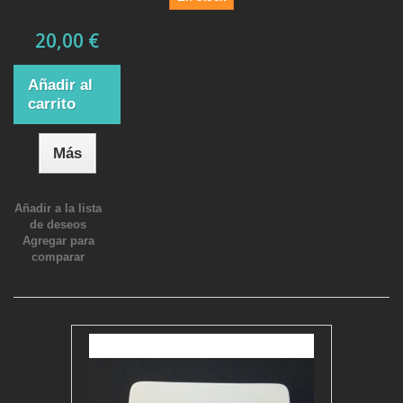
20,00 €
Añadir al
carrito
Más
Añadir a la lista
de deseos
Agregar para
comparar