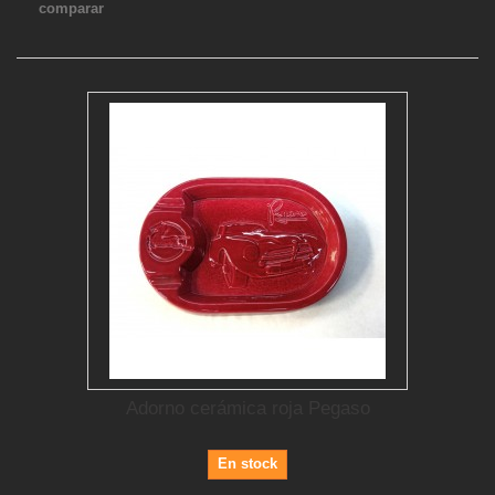
comparar
Adorno cerámica roja Pegaso
En stock