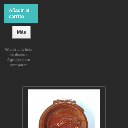
Añadir al
carrito
Más
Añadir a la lista
de deseos
Agregar para
comparar