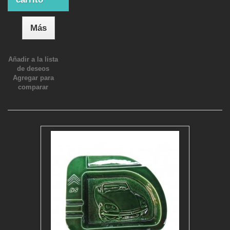
Más
Añadir a la lista
de deseos
Agregar para
comparar