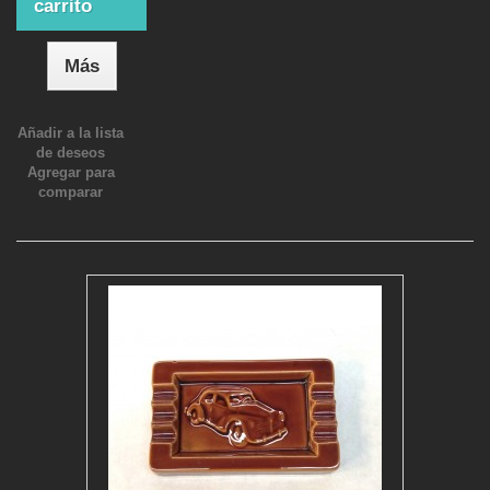
carrito
Más
Añadir a la lista
de deseos
Agregar para
comparar