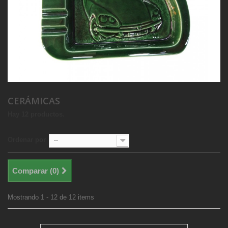
CERÁMICAS
Hay 12 productos.
Ordenar por
--
Comparar (
0
)
Mostrando 1 - 12 de 12 items