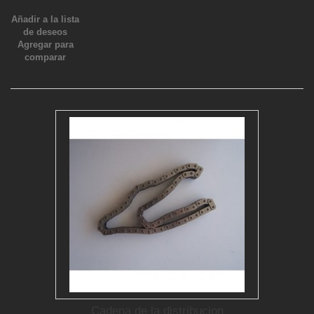
Añadir a la lista
de deseos
Agregar para
comparar
Cadena de la distribucion