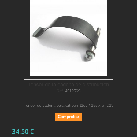
Tensor de la cadena de distribucion
Ref.
461256S
Tensor de cadena para Citroen 11cv / 15six e ID19
Comprobar
34,50 €