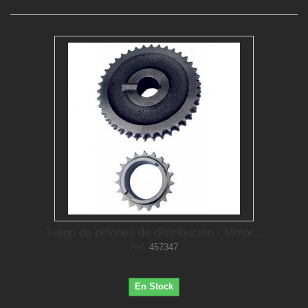
Juego de piñones de distribucion - Motor...
Ref.
457347
En Stock