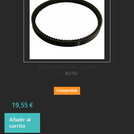
Correa cónica de la polea
Ref.
452752
Comprobar
19,55 €
Añadir al
carrito