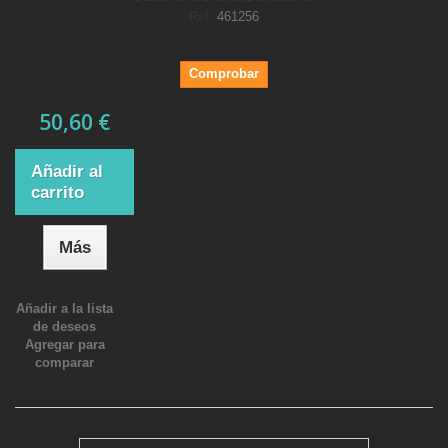
Ref.
461256
Comprobar
50,60 €
Añadir al
carrito
Más
Añadir a la lista
de deseos
Agregar para
comparar