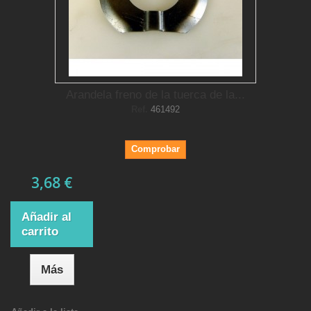
Arandela freno de la tuerca de la...
Ref.
461492
Comprobar
3,68 €
Añadir al
carrito
Más