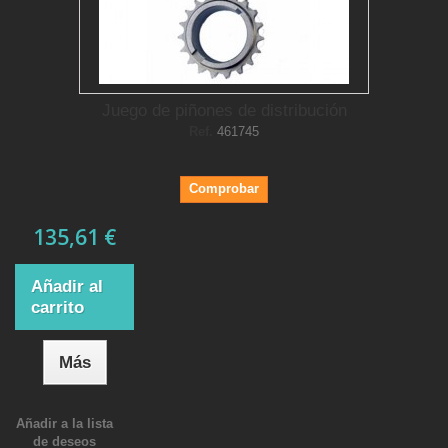
Juego de piñones de distribución
Ref.
461745
Comprobar
135,61 €
Añadir al
carrito
Más
Añadir a la lista
de deseos