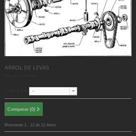
ARBOL DE LEVAS
Hay 12 productos.
Ordenar por
--
Comparar (
0
)
Mostrando 1 - 12 de 12 items