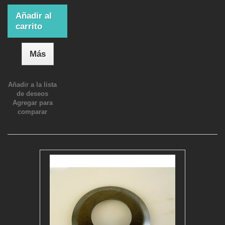
Añadir al
carrito
Más
Añadir a la lista
de deseos
Agregar para
comparar