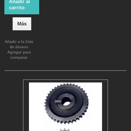
Añadir al
carrito
Más
Añadir a la lista
de deseos
Agregar para
comparar