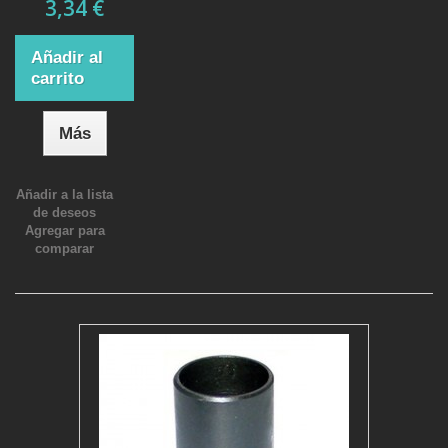
3,34 €
Añadir al
carrito
Más
Añadir a la lista
de deseos
Agregar para
comparar