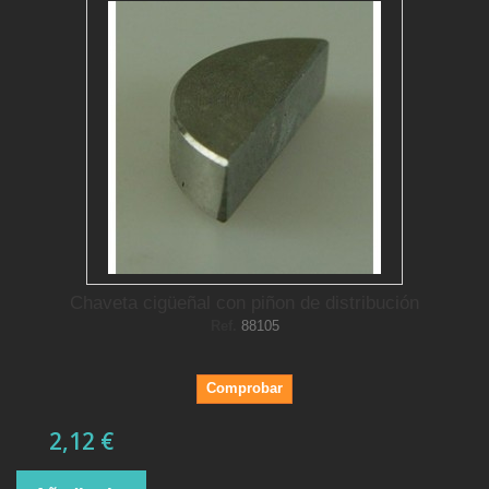
Chaveta cigüeñal con piñon de distribución
Ref.
88105
Comprobar
2,12 €