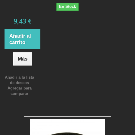
En Stock
9,43 €
Añadir al
carrito
Más
Añadir a la lista
de deseos
Agregar para
comparar