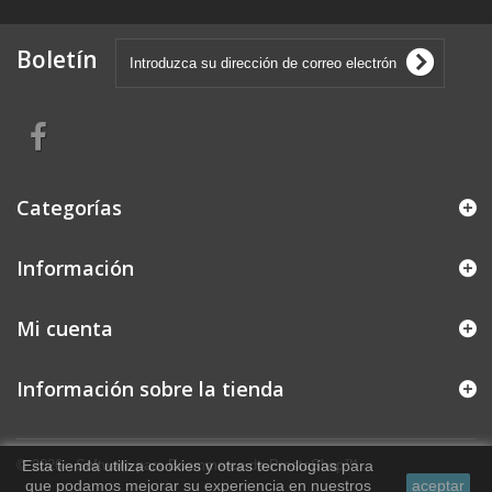
Boletín
Categorías
Información
Mi cuenta
Información sobre la tienda
© 2026 - Software para Ecommerce de PrestaShop™
Esta tienda utiliza cookies y otras tecnologías para
que podamos mejorar su experiencia en nuestros
aceptar