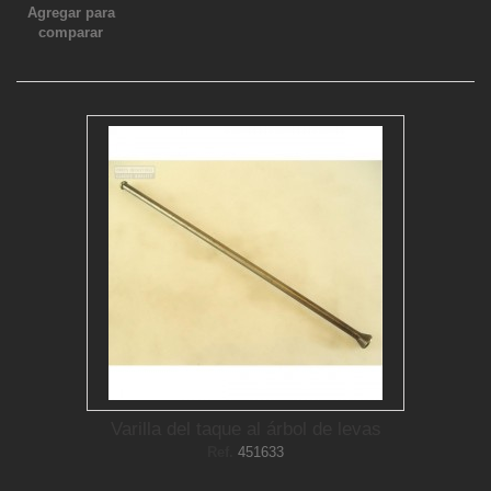
Agregar para
comparar
Varilla del taque al árbol de levas
Ref.
451633