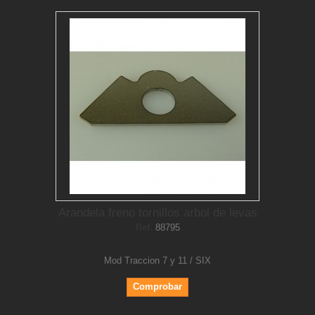
Arandela freno tornillos arbol de levas
Ref.
88795
Mod Traccion 7 y 11 / SIX
Comprobar