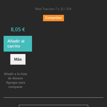
Mod Traccion 7 y 11 / SIX
Comprobar
8,05 €
Añadir al
carrito
Más
Añadir a la lista
de deseos
Agregar para
comparar