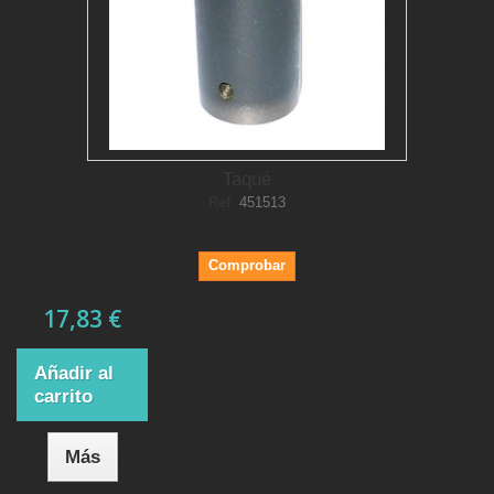
Taqué
Ref.
451513
Comprobar
17,83 €
Añadir al
carrito
Más