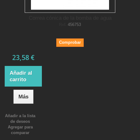
Correa cónica de la bomba de agua
Ref.
456753
Comprobar
23,58 €
Añadir al
carrito
Más
Añadir a la lista
de deseos
Agregar para
comparar