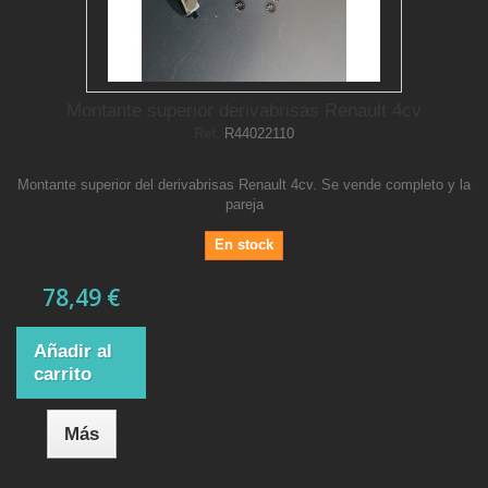
Montante superior derivabrisas Renault 4cv
Ref.
R44022110
Montante superior del derivabrisas Renault 4cv. Se vende completo y la
pareja
En stock
78,49 €
Añadir al
carrito
Más