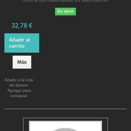
Goma de luna trasera Renault 4cv abierta para unir
En stock
32,78 €
Añadir al
carrito
Más
Añadir a la lista
de deseos
Agregar para
comparar