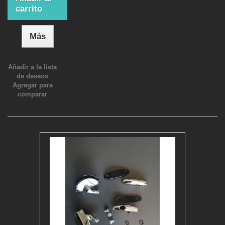
carrito
Más
Añadir a la lista
de deseos
Agregar para
comparar