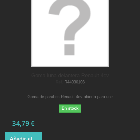
Goma luna delantera Renault 4cv
Ref.
R44030103
Goma de parabris Renault 4cv abierta para unir
En stock
34,79 €
Añadir al