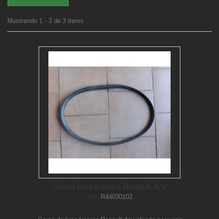
Mostrando 1 - 3 de 3 items
Goma luna trasera Renault 4cv
Ref.
R44030102