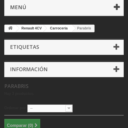
MENÚ
Renault 4CV
Carroceria
Parabris
ETIQUETAS
INFORMACIÓN
PARABRIS
Hay 3 productos.
Ordenar por
--
Comparar (
0
)