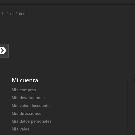
1 - 1 de 1 item
Mi cuenta
Mis compras
Mis devoluciones
Mis vales descuento
Mis direcciones
Mis datos personales
Mis vales