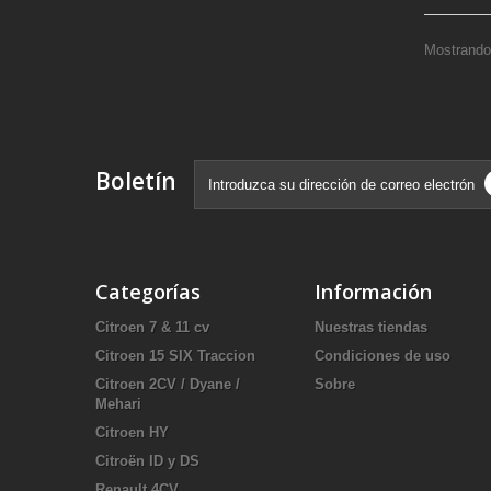
Mostrando 
Boletín
Categorías
Información
Citroen 7 & 11 cv
Nuestras tiendas
Citroen 15 SIX Traccion
Condiciones de uso
Citroen 2CV / Dyane /
Sobre
Mehari
Citroen HY
Citroën ID y DS
Renault 4CV