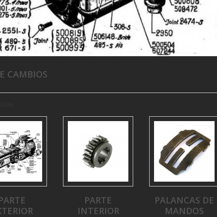
DE CAMBIOS
orías
PARTE
PARTE
PALANCAS DE
XTERIOR
INTERIOR
MANDOS