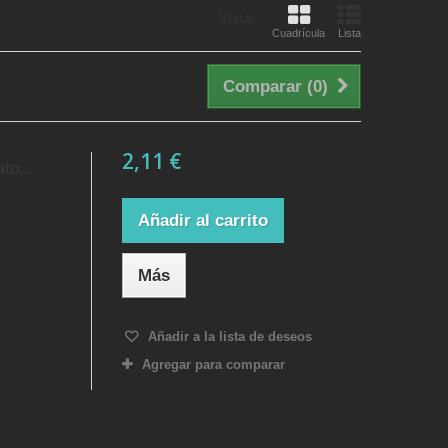
Vista:
Cuadrícula
Lista
Comparar (
0
)
2,11 €
to...
Añadir al carrito
Más
Añadir a la lista de deseos
Agregar para comparar