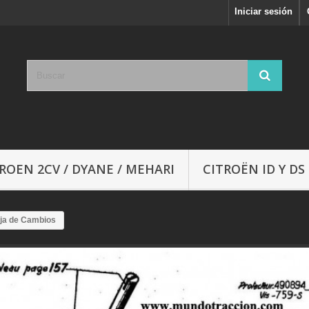
Iniciar sesión
ROEN 2CV / DYANE / MEHARI
CITROËN ID Y DS
ja de Cambios