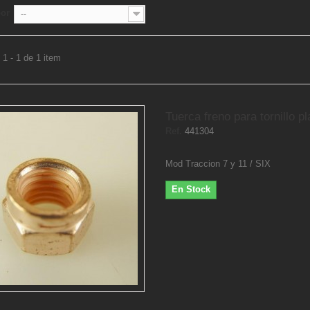
por
--
1 - 1 de 1 item
Tuerca freno para tornillo pla
Ref.
441304
Mod Traccion 7 y 11 / SIX
En Stock