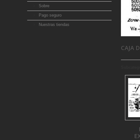
Sobre
Pago seguro
Nuestras tiendas
CAJA 
Subcateg
E