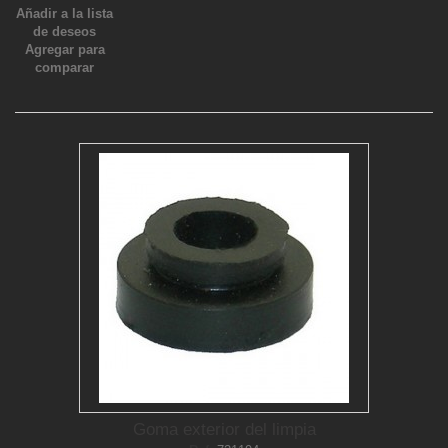
Añadir a la lista
de deseos
Agregar para
comparar
Goma exterior del limpia