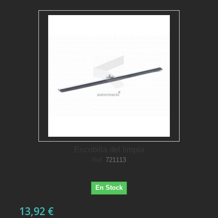
Escobilla del limpia
Ref.
721113
En Stock
13,92 €