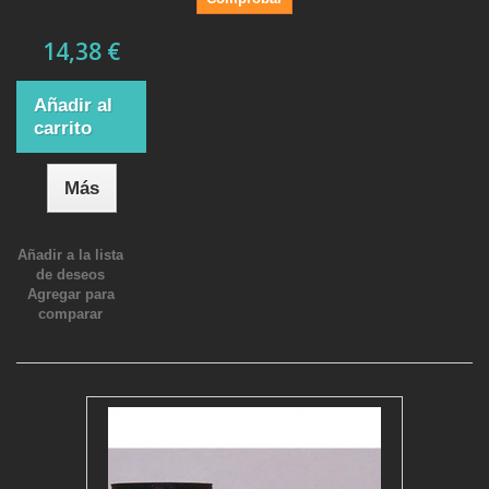
14,38 €
Añadir al
carrito
Más
Añadir a la lista
de deseos
Agregar para
comparar