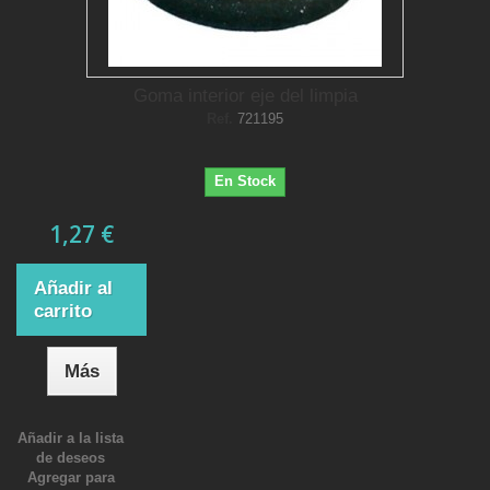
Goma interior eje del limpia
Ref.
721195
En Stock
1,27 €
Añadir al
carrito
Más
Añadir a la lista
de deseos
Agregar para