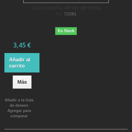
Goma exterior del eje del limpia
Ref.
721081
En Stock
3,45 €
Añadir al
carrito
Más
Añadir a la lista
de deseos
Agregar para
comparar