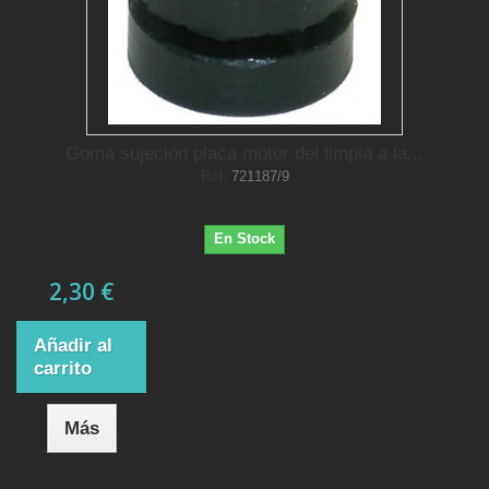
Goma sujeción placa motor del limpia a la...
Ref.
721187/9
En Stock
2,30 €
Añadir al
carrito
Más