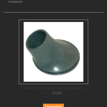
comparar
Goma salpicadero mando parabris
Ref.
721202
Comprobar