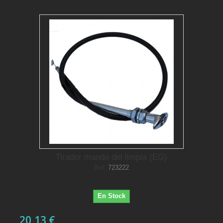
Tirador mando del limpia (EG)
Ref.
723222
En Stock
20,13 €