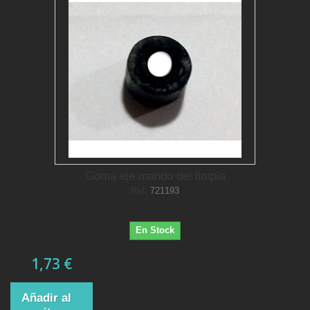
Goma eje mando del limpia
Ref.
721193
En Stock
1,73 €
Añadir al