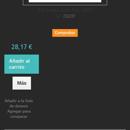
Eje limpia 11cv Ant. 1952
Ref.
721237
Comprobar
28,17 €
Añadir al
carrito
Más
Añadir a la lista
de deseos
Agregar para
comparar