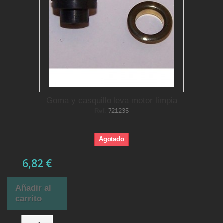
Goma y casquillo leva motor limpia
Ref.
721235
Agotado
6,82 €
Añadir al
carrito