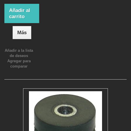
Añadir al
carrito
Más
Añadir a la lista
de deseos
Agregar para
comparar