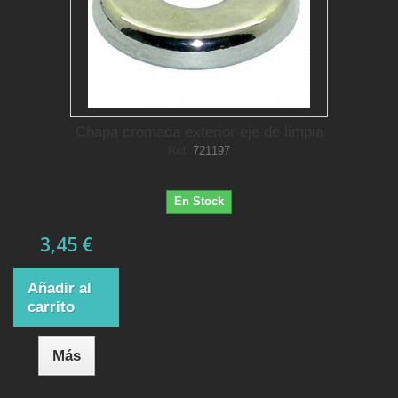
Chapa cromada exterior eje de limpia
Ref.
721197
En Stock
3,45 €
Añadir al
carrito
Más