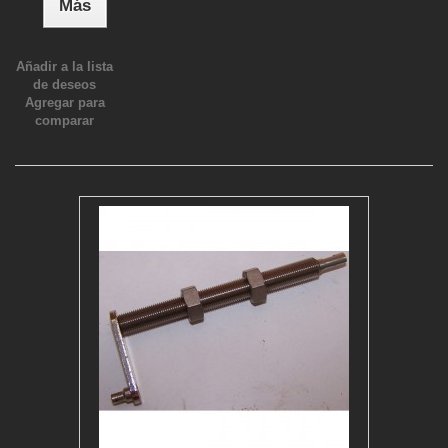
Más
Añadir a la lista
de deseos
Agregar para
comparar