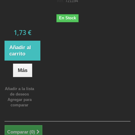
Ref.
721194
En Stock
1,73 €
Añadir al
carrito
Más
Añadir a la lista
de deseos
Agregar para
comparar
Comparar (
0
)