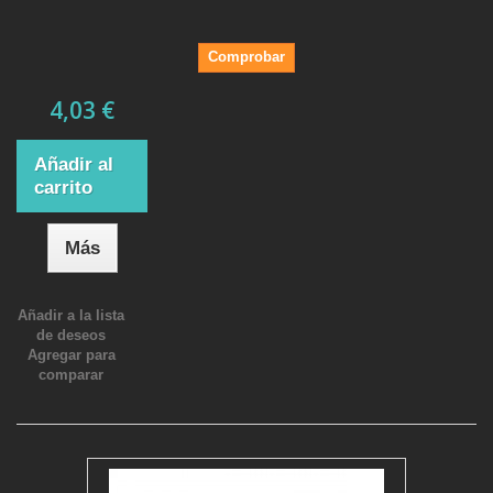
Comprobar
4,03 €
Añadir al
carrito
Más
Añadir a la lista
de deseos
Agregar para
comparar