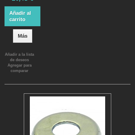
Añadir al
carrito
Más
Añadir a la lista
de deseos
Agregar para
comparar