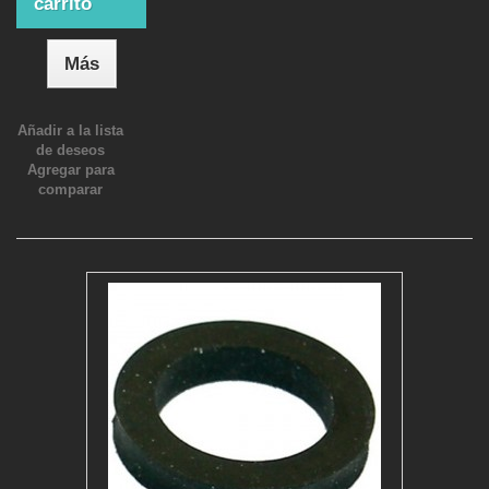
carrito
Más
Añadir a la lista
de deseos
Agregar para
comparar