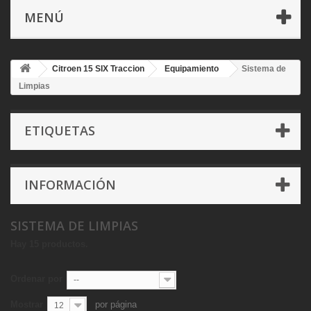
MENÚ
Citroen 15 SIX Traccion
Equipamiento
Sistema de
Limpias
ETIQUETAS
INFORMACIÓN
SISTEMA DE LIMPIAS
Hay 15 productos.
Ordenar por
--
Mostrar
por página
12