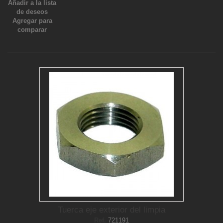
Añadir a la lista
de deseos
Agregar para
comparar
Tuerca eje exterior del limpia
Ref.
721191