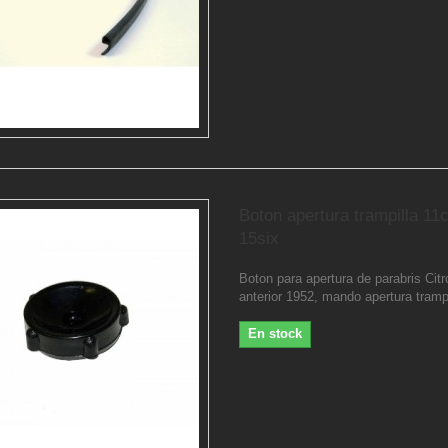
Boton apertura trampilla 11
15six
Boton para apertura de parabris Cit
anterior 1952, mando apertura trampi
En stock