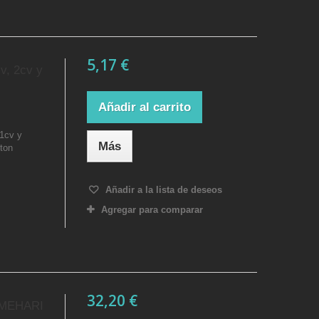
5,17 €
cv, 2cv y
Añadir al carrito
11cv y
Más
oton
Añadir a la lista de deseos
Agregar para comparar
32,20 €
MEHARI