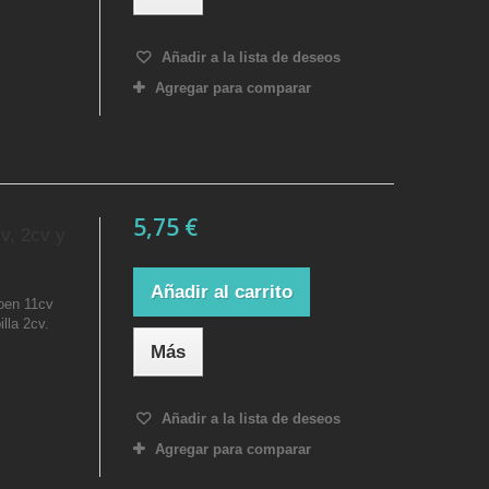
Añadir a la lista de deseos
Agregar para comparar
5,75 €
cv, 2cv y
Añadir al carrito
roen 11cv
lla 2cv.
Más
Añadir a la lista de deseos
Agregar para comparar