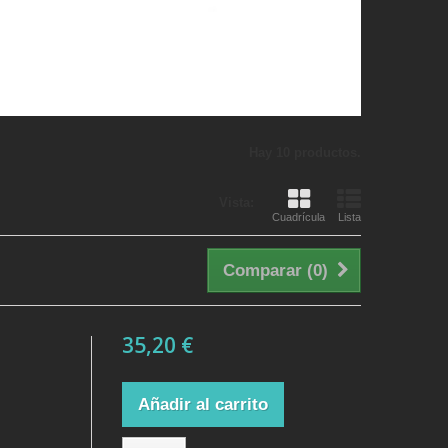
Hay 10 productos.
Vista:
Cuadrícula
Lista
Comparar (
0
)
35,20 €
Añadir al carrito