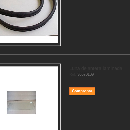
Luna delantera laminada
Ref.
95570109
Comprobar