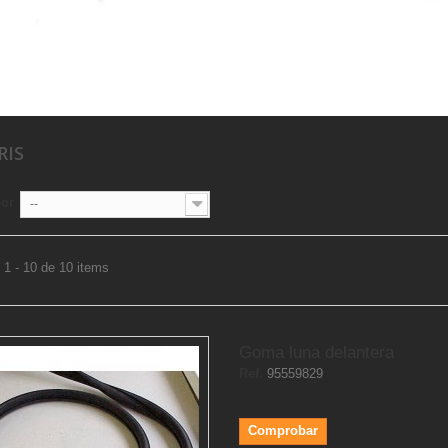
RIS
por
--
1 - 10 de 10 items
Goma luna delantera
Ref.
95559829
Comprobar