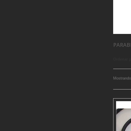
PARAB
Ordenar 
Mostrando 