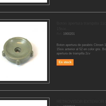
Boton apertura trampilla 11
15six...
Ref.
1900201
Boton apertura de parabris Citroen 
15six anterior al 52 en color gris. B
apertura de trampilla 2cv
En stock
RETROVISOR EXTERIOR 