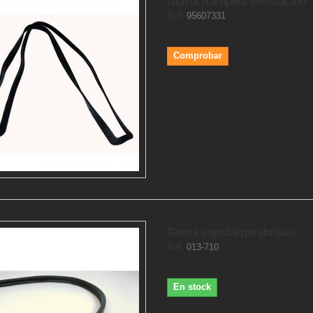
Goma trampilla ventilacion
Ref.
95607331
Comprobar
Goma capota/parabrisas
Ref.
013-710
En stock