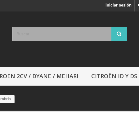
Iniciar sesión
ROEN 2CV / DYANE / MEHARI
CITROËN ID Y DS
rabris