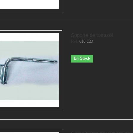
Soporte de parasol
Ref.
010-120
En Stock