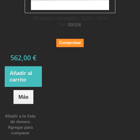
Moqueta completa - 11BL - Gris
Ref.
000106
Comprobar
562,00 €
Añadir al
carrito
Más
Añadir a la lista
de deseos
Agregar para
comparar