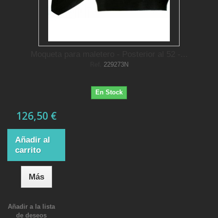
Moqueta para maletero - Posterior al 52 -...
Ref.
229273N
En Stock
126,50 €
Añadir al
carrito
Más
Añadir a la lista
de deseos