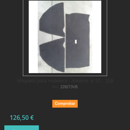
Moqueta para maletero - Anterior al 52 - 11B
Ref.
229273VB
Comprobar
126,50 €