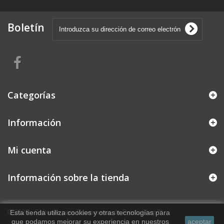
Boletín
Categorías
Información
Mi cuenta
Información sobre la tienda
© 2026 - Software para Ecommerce de PrestaShop™
Esta tienda utiliza cookies y otras tecnologías para
que podamos mejorar su experiencia en nuestros
aceptar