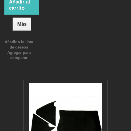
Añadir al
carrito
Más
Añadir a la lista
de deseos
Agregar para
comparar