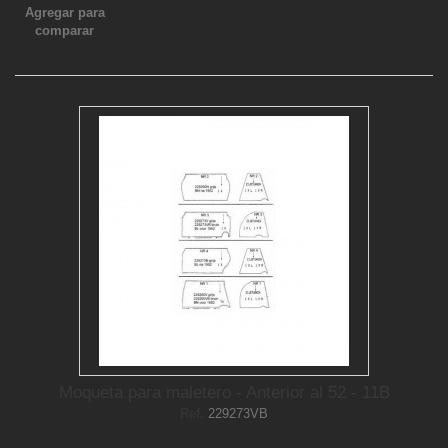
Agregar para
comparar
Moqueta para maletero - Anterior al 52 - 11B
Ref.
229273VB