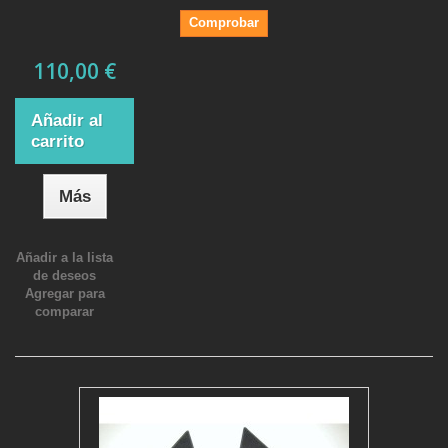
Comprobar
110,00 €
Añadir al
carrito
Más
Añadir a la lista
de deseos
Agregar para
comparar