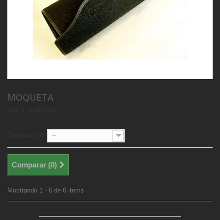
MOQUETA
Hay 6 productos.
Ordenar por
--
Comparar (
0
)
Mostrando 1 - 6 de 6 items