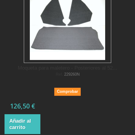
Moqueta para maletero - Posteriores al 52...
Ref.
229260N
Comprobar
126,50 €
Añadir al
carrito