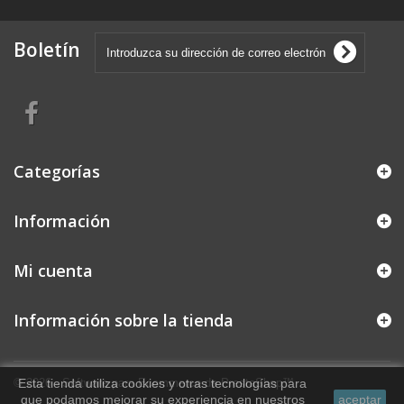
Boletín
Categorías
Información
Mi cuenta
Información sobre la tienda
© 2026 - Software para Ecommerce de PrestaShop™
Esta tienda utiliza cookies y otras tecnologías para
que podamos mejorar su experiencia en nuestros
aceptar