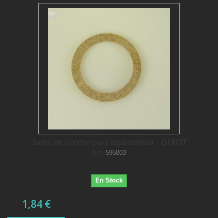
Junta de corcho para tapa bomba - GUIOT
Ref.
595003
En Stock
1,84 €