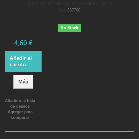
Filtro de la bomba de gasolina - SEV
Ref.
587796
En Stock
4,60 €
Añadir al
carrito
Más
Añadir a la lista
de deseos
Agregar para
comparar