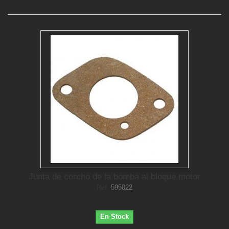
Junta de corcho de la bomba al bloque motor
Ref.
595022
En Stock