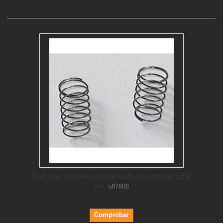
Set dos muelles cierre valvula bomba SEV
Ref.
587806
Comprobar