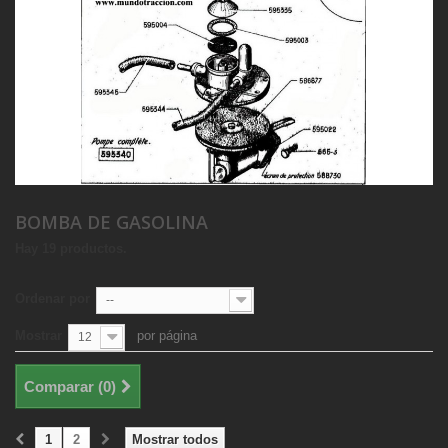
BOMBA DE GASOLINA
Hay 19 productos.
Ordenar por
--
Mostrar
por página
12
Comparar (
0
)
1
2
Mostrar todos