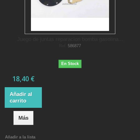
Juego de juntas reparacion bomba gasolina...
Ref.
586877
En Stock
18,40 €
Añadir al
carrito
Más
Añadir a la lista