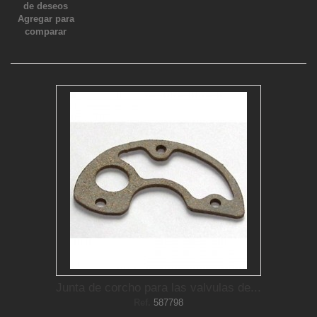
de deseos
Agregar para
comparar
Junta de corcho para las valvulas de...
Ref.
587798