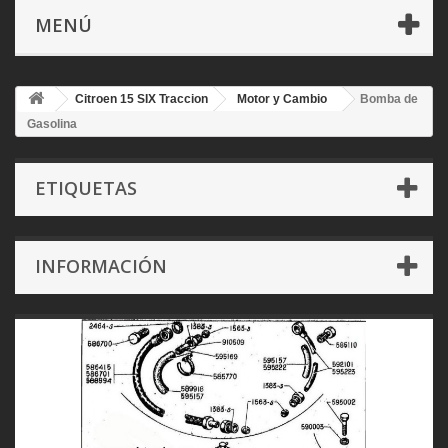
MENÚ
Citroen 15 SIX Traccion
Motor y Cambio
Bomba de
Gasolina
ETIQUETAS
INFORMACIÓN