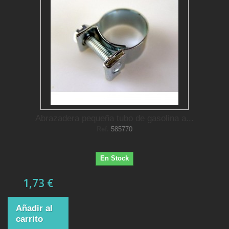
Abrazadera pequeña tubo de gasolina a...
Ref.
585770
En Stock
1,73 €
Añadir al
carrito