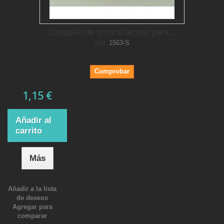
Casquillo de bronce bicono para...
Ref.
1563-S
Comprobar
1,15 €
Añadir al
carrito
Más
Añadir a la lista
de deseos
Agregar para
comparar