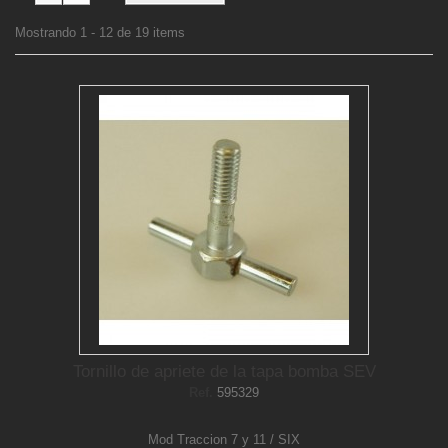
Mostrando 1 - 12 de 19 items
Tornillo de apriete de la tapa bomba SEV
Ref.
595329
Mod Traccion 7 y 11 / SIX