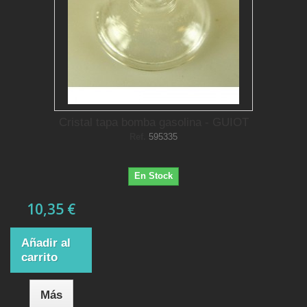
Cristal tapa bomba gasolina - GUIOT
Ref.
595335
En Stock
10,35 €
Añadir al
carrito
Más