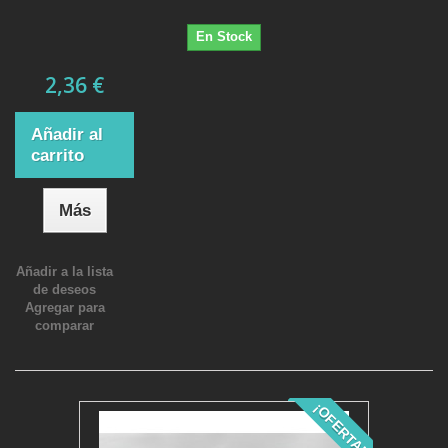
En Stock
2,36 €
Añadir al
carrito
Más
Añadir a la lista
de deseos
Agregar para
comparar
¡OFERTA!