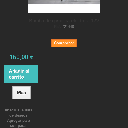
Bomba de gasolina electrica 12V
Ref.
721440
Comprobar
160,00 €
Añadir al
carrito
Más
Añadir a la lista
de deseos
Agregar para
comparar