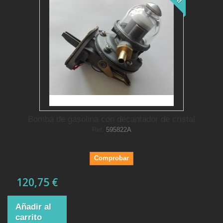
Bomba de gasolina con decantador de cristal
Ref.
595822A
Comprobar
120,75 €
Añadir al
carrito