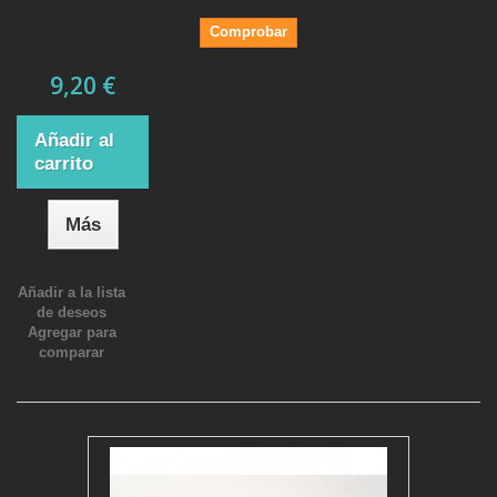
Comprobar
9,20 €
Añadir al
carrito
Más
Añadir a la lista
de deseos
Agregar para
comparar