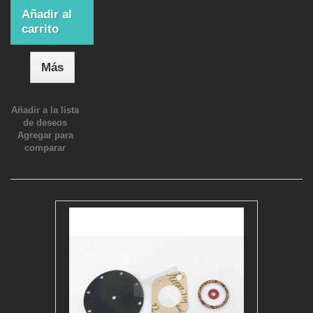
Añadir al
carrito
Más
Añadir a la lista
de deseos
Agregar para
comparar