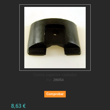
Goma superior radiador
Ref.
299354
Comprobar
8,63 €