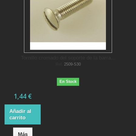
Tornillo cromado del soporte de la barra...
Ref.
2509-S30
En Stock
1,44 €
Añadir al
carrito
Más