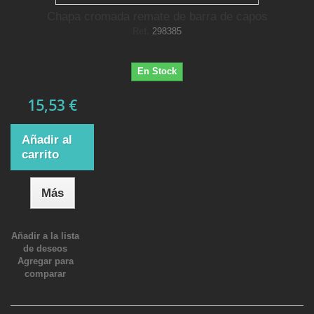
Chapa cromada remate de barra de capos
Ref.
298385
En Stock
15,53 €
Añadir al
carrito
Más
Añadir a la lista
de deseos
Agregar para
comparar