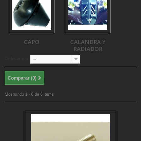
CAPO
CALANDRA Y
RADIADOR
Ordenar por
--
Comparar (
0
)
Mostrando 1 - 6 de 6 items