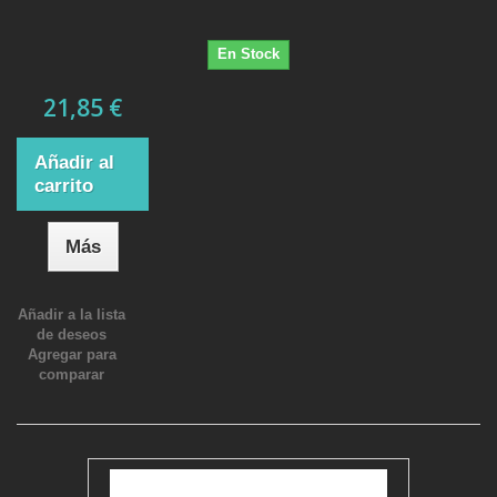
En Stock
21,85 €
Añadir al
carrito
Más
Añadir a la lista
de deseos
Agregar para
comparar