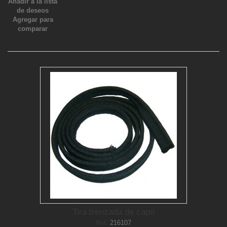
Añadir a la lista
de deseos
Agregar para
comparar
Tira trenzada de capo
Ref.
216107