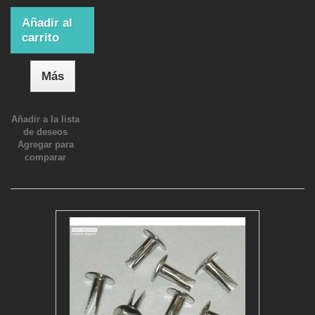
Añadir al
carrito
Más
Añadir a la lista
de deseos
Agregar para
comparar