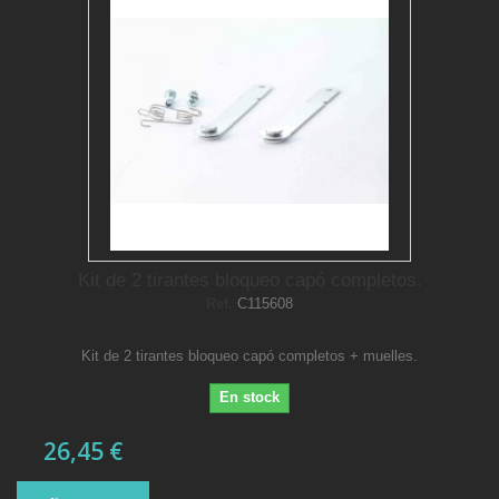
Kit de 2 tirantes bloqueo capó completos.
Ref.
C115608
Kit de 2 tirantes bloqueo capó completos + muelles.
En stock
26,45 €