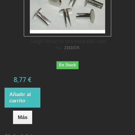
Juego remache tira trenzada capo
Ref.
216107A
En Stock
8,77 €
Añadir al
carrito
Más