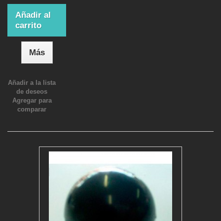
Añadir al
carrito
Más
Añadir a la lista
de deseos
Agregar para
comparar