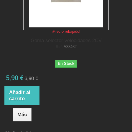
¡Precio rebajado!
Goma selector velocidades 2CV
Ref.
A33462
En Stock
5,90 €
6,90 €
Añadir al
carrito
Más