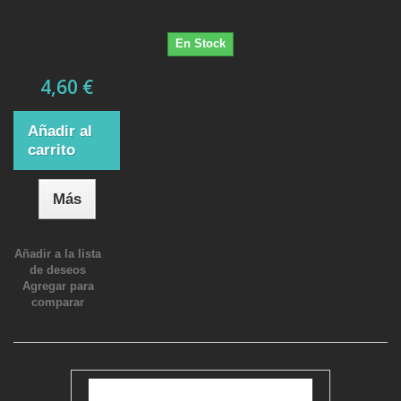
En Stock
4,60 €
Añadir al
carrito
Más
Añadir a la lista
de deseos
Agregar para
comparar