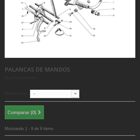
PALANCAS DE MANDOS
Hay 9 productos.
Ordenar por
--
Comparar (
0
)
Mostrando 1 - 9 de 9 items