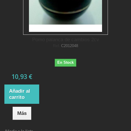
Pomo palanca de cambios 2cv
Ref.
C2012048
En Stock
10,93 €
Añadir al
carrito
Más