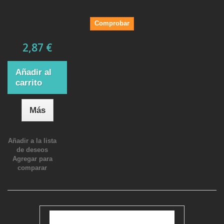
Comprobar
2,87 €
Añadir al
carrito
Más
Añadir a la lista
de deseos
Agregar para
comparar