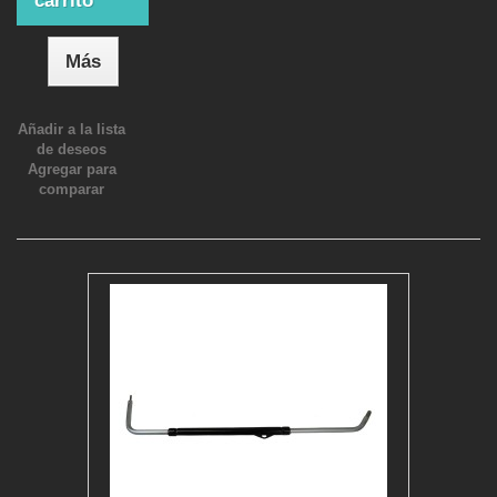
carrito
Más
Añadir a la lista
de deseos
Agregar para
comparar