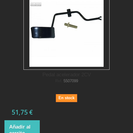
Pedal acelerador 2CV
Ref.
5507099
En stock
51,75 €
Añadir al