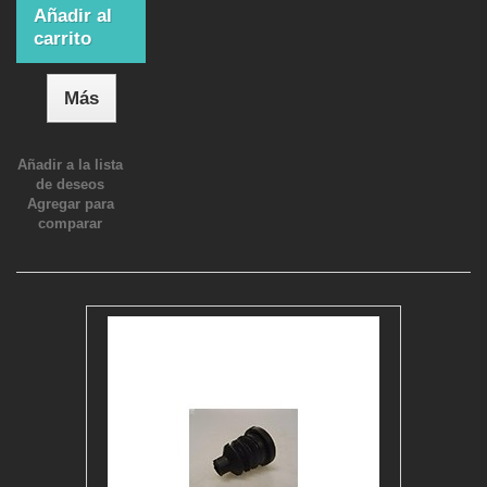
Añadir al
carrito
Más
Añadir a la lista
de deseos
Agregar para
comparar