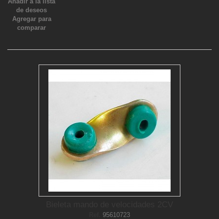
Añadir a la lista
de deseos
Agregar para
comparar
Bieleta mando de velocidades 2CV
Ref.
95610723