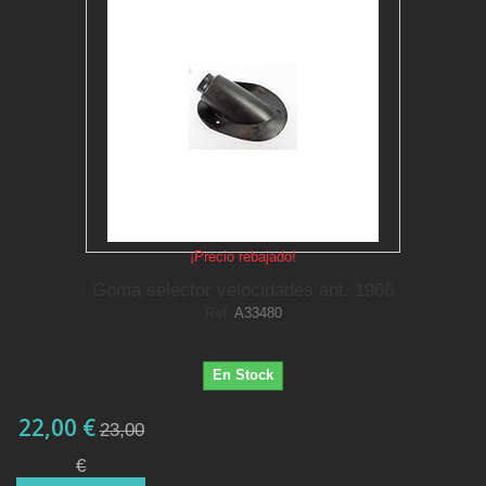
¡Precio rebajado!
Goma selector velocidades ant. 1966
Ref.
A33480
En Stock
22,00 €
23,00
€