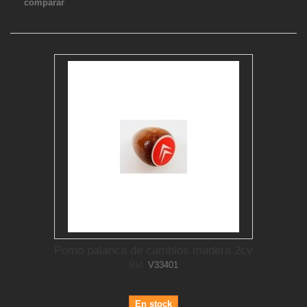
comparar
Pomo palanca de cambios madera 2cv
Ref.
V33401
En stock