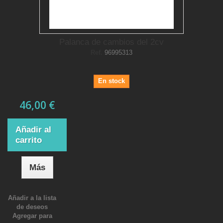
Palanca de cambios del 2cv
Ref.
96995313
En stock
46,00 €
Añadir al
carrito
Más
Añadir a la lista
de deseos
Agregar para