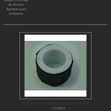
Añadir a la lista
de deseos
Agregar para
comparar
Casquillo de teflon palancas cambio
Ref.
A33481A