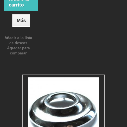
carrito
Más
Añadir a la lista
de deseos
Agregar para
comparar