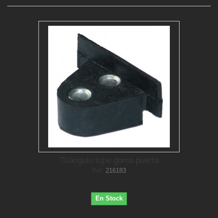
Triángulo tope goma puerta
Ref.
216183
En Stock