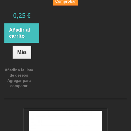
Comprobar
0,25 €
Añadir al
carrito
Más
Añadir a la lista
de deseos
Agregar para
comparar