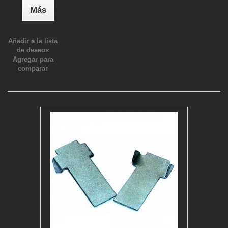
Más
Añadir a la lista
de deseos
Agregar para
comparar