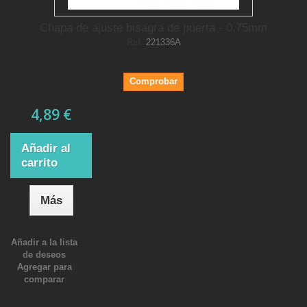
Chapa de ajuste bisagra de puerta - 0.75mm
Ref.
221336A
Comprobar
4,89 €
Añadir al
carrito
Más
Añadir a la lista
de deseos
Agregar para
comparar