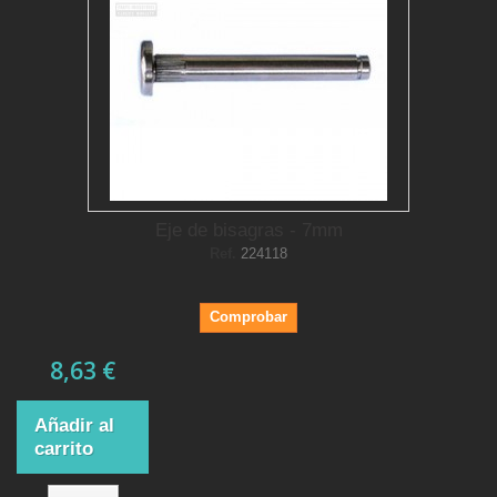
Eje de bisagras - 7mm
Ref.
224118
Comprobar
8,63 €
Añadir al
carrito