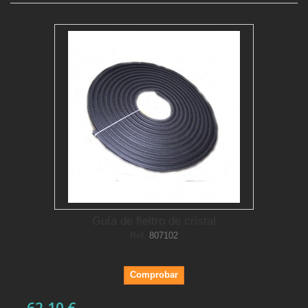
Guía de fieltro de cristal
Ref.
807102
Comprobar