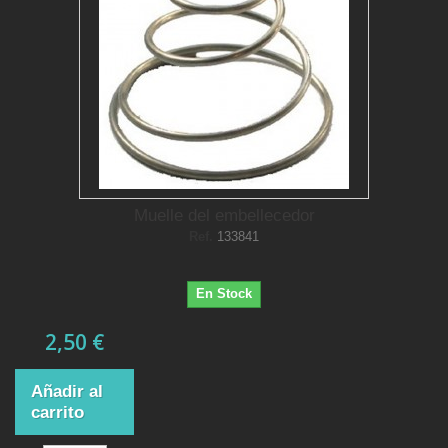
Muelle del embellecedor
Ref.
133841
En Stock
2,50 €
Añadir al
carrito