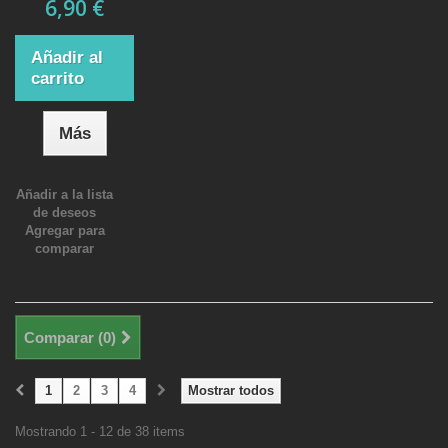
6,90 €
Añadir al
carrito
Más
Añadir a la lista
de deseos
Agregar para
comparar
Comparar (
0
)
1
2
3
4
Mostrar todos
Mostrando 1 - 12 de 38 items