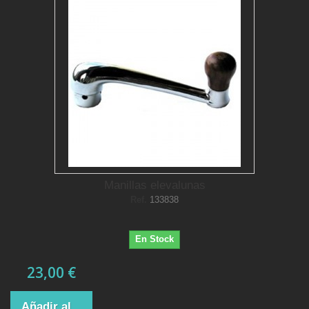
Manillas elevalunas
Ref.
133838
En Stock
23,00 €
Añadir al