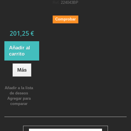
Ref.
224043BP
Comprobar
201,25 €
Añadir al
carrito
Más
Añadir a la lista
de deseos
Agregar para
comparar