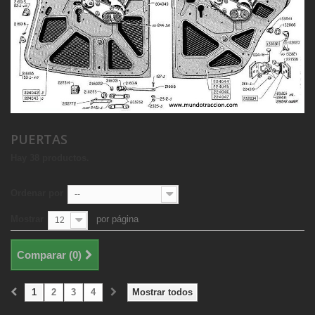
PUERTAS
Hay 38 productos.
Ordenar por
--
Mostrar
por página
12
Comparar (
0
)
1
2
3
4
Mostrar todos