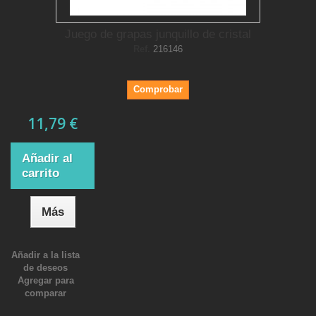
Juego de grapas junquillo de cristal
Ref.
216146
Comprobar
11,79 €
Añadir al
carrito
Más
Añadir a la lista
de deseos
Agregar para
comparar