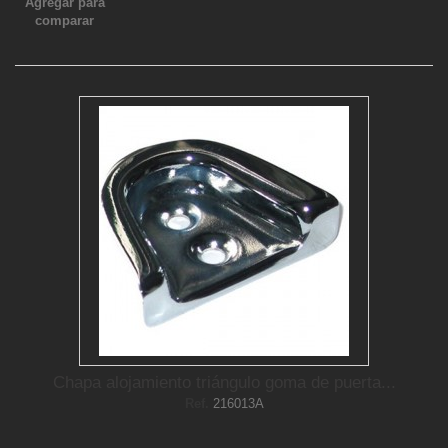
Agregar para
comparar
Chapa alojamiento triángulo goma de puerta...
Ref.
216013A