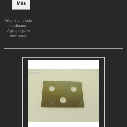
Más
Añadir a la lista
de deseos
Agregar para
comparar