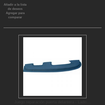
Añadir a la lista
de deseos
Agregar para
comparar
Juego reparación puerta delantera - Lado:...