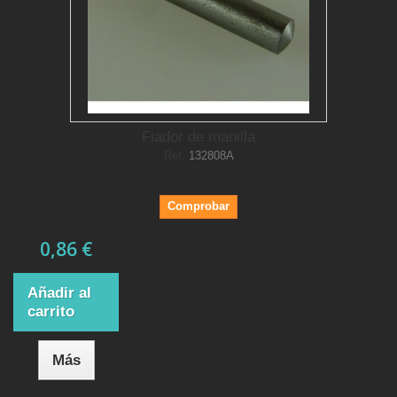
Fiador de manilla
Ref.
132808A
Comprobar
0,86 €
Añadir al
carrito
Más