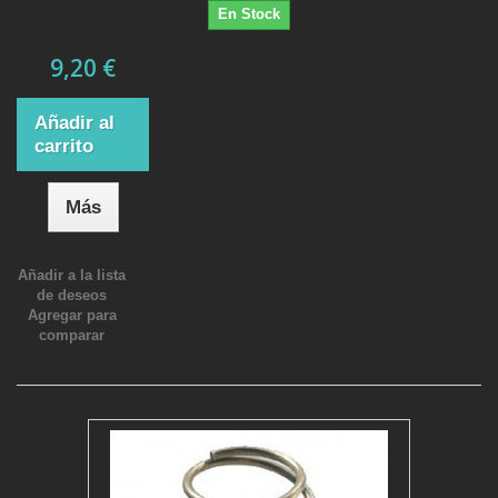
En Stock
9,20 €
Añadir al
carrito
Más
Añadir a la lista
de deseos
Agregar para
comparar