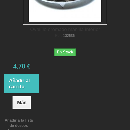
Ovalillo cromado manilla interior
Ref.
132808
En Stock
4,70 €
Añadir al
carrito
Más
Añadir a la lista
de deseos