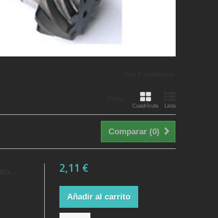
Hay 5 productos.
Vista:
Cuadrícula
Lista
Comparar (
0
)
2,11 €
to...
Añadir al carrito