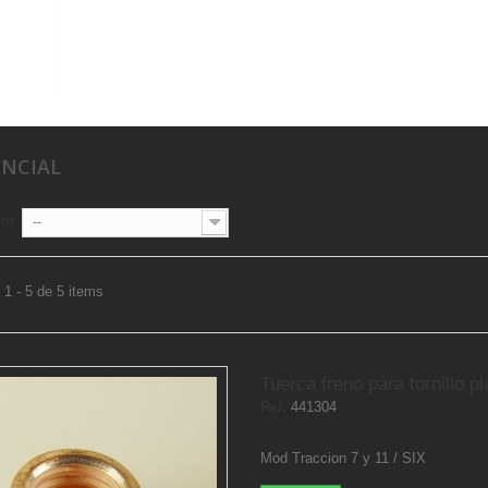
ENCIAL
por
--
1 - 5 de 5 items
Tuerca freno para tornillo pla
Ref.
441304
Mod Traccion 7 y 11 / SIX