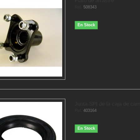
Plato de arrastre
Ref.
508343
En Stock
Junta SPI de la caja de ca
Ref.
403164
En Stock