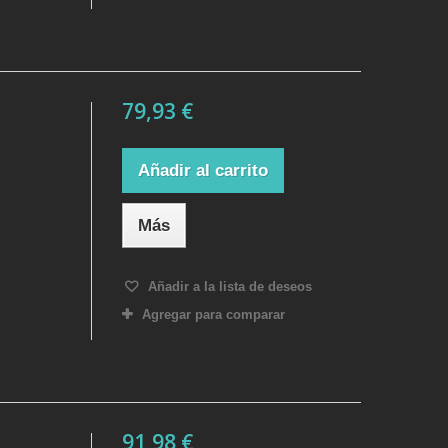
79,93 €
Añadir al carrito
Más
Añadir a la lista de deseos
Agregar para comparar
91,98 €