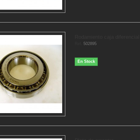
Rodamiento caja diferencial
Ref.
502895
En Stock