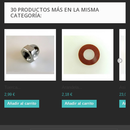
30 PRODUCTOS MÁS EN LA MISMA
CATEGORÍA:
Tuerca...
Arandela...
Asien
2,99 €
2,18 €
23,00 
Añadir al carrito
Añadir al carrito
Añad