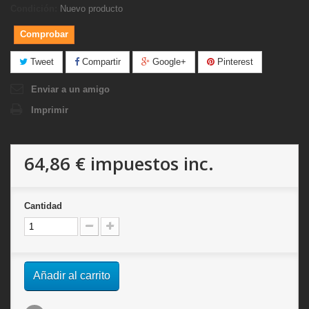
Condición:
Nuevo producto
Comprobar
Tweet
Compartir
Google+
Pinterest
Enviar a un amigo
Imprimir
64,86 €
impuestos inc.
Cantidad
Añadir al carrito