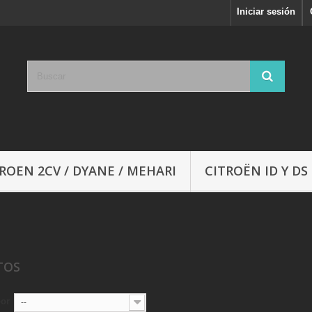
Iniciar sesión
ROEN 2CV / DYANE / MEHARI
CITROËN ID Y DS
TOS
por
--