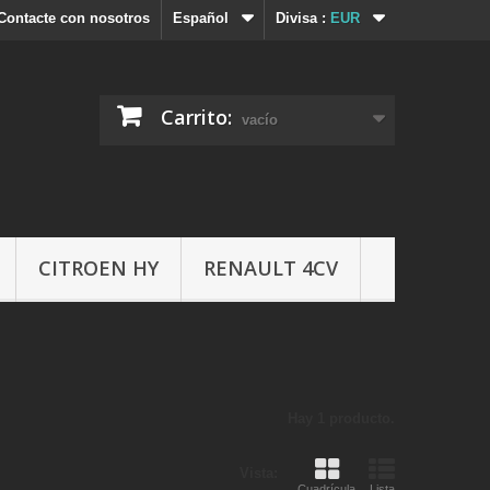
Contacte con nosotros
Español
Divisa :
EUR
Carrito:
vacío
CITROEN HY
RENAULT 4CV
Hay 1 producto.
Vista:
Cuadrícula
Lista