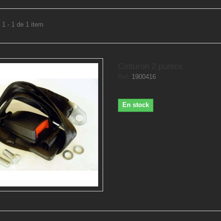
1 - 1 de 1 item
Cinturon 2 puntos
Ref.
1900416
En stock