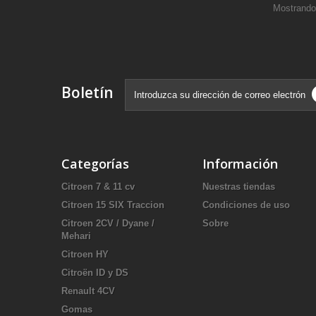
Mostrando 
Boletín
Categorías
Información
Citroen 7 & 11 cv
Nuestras tiendas
Citroen 15 SIX Traccion
Condiciones de uso
Citroen 2CV / Dyane /
Sobre
Mehari
Citroen HY
Citroën ID y DS
Renault 4CV
Gomas