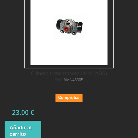
Cilindro freno trasero LHM (ABS)
Ref.
AMN45305
Comprobar
23,00 €
Añadir al
carrito