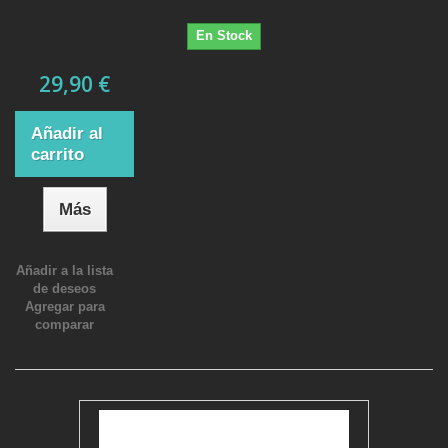
En Stock
29,90 €
Añadir al
carrito
Más
Añadir a la lista
de deseos
Agregar para
comparar