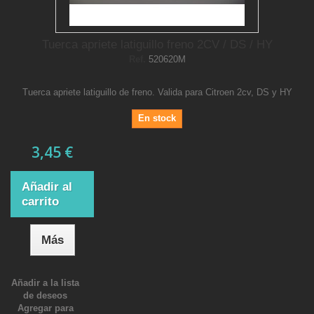
Tuerca apriete latiguillo freno 2CV / DS / HY
Ref.
520620M
Tuerca apriete latiguillo de freno. Valida para Citroen 2cv, DS y HY
En stock
3,45 €
Añadir al
carrito
Más
Añadir a la lista
de deseos
Agregar para