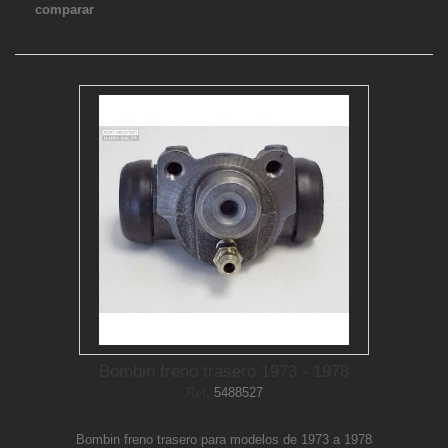
comparar
Bombin freno trasero 1973 - 1978
Ref.
5488527
Bombin freno trasero para modelos de 1973 a 1978