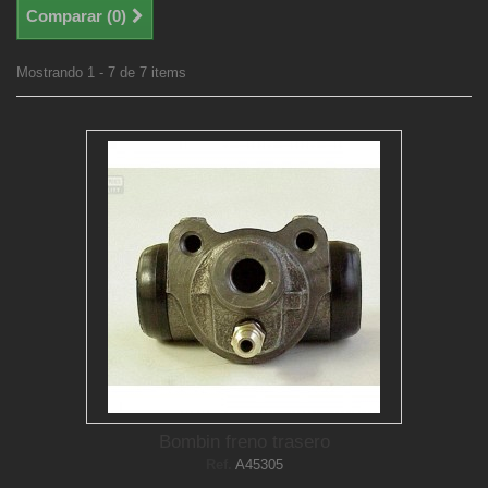
Comparar (
0
)
Mostrando 1 - 7 de 7 items
Bombin freno trasero
Ref.
A45305