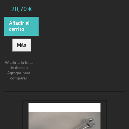
20,70 €
Añadir al
carrito
Más
Añadir a la lista
de deseos
Agregar para
comparar