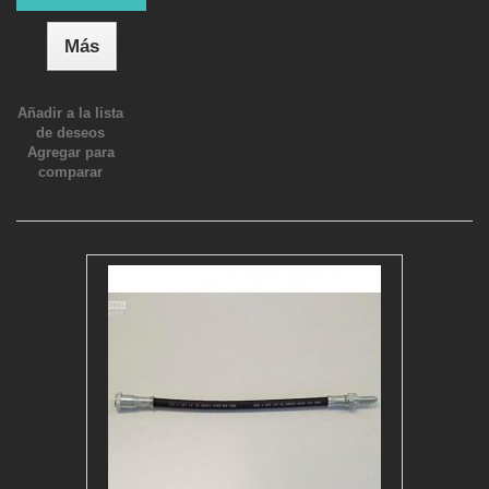
Más
Añadir a la lista
de deseos
Agregar para
comparar