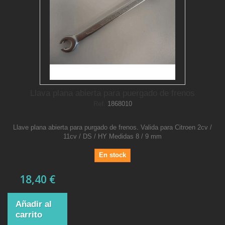
Llava plana abierta para puergado de frenos
Ref.
1868010
Llave plana abierta para purgado de frenos. Valida para Citroen 2cv /
11cv / DS / HY Medidas 8 / 9 mm
En stock
18,40 €
Añadir al
carrito