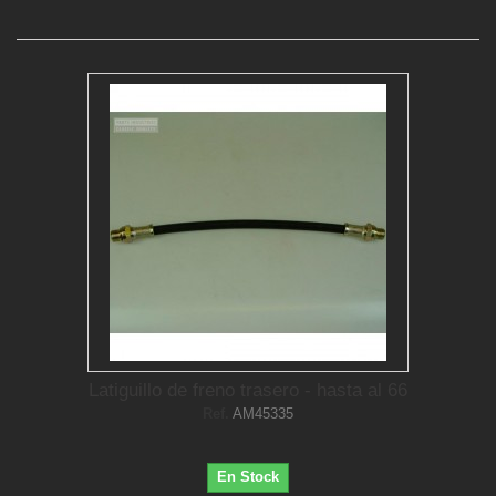
Latiguillo de freno trasero - hasta al 66
Ref.
AM45335
En Stock