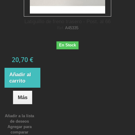
Latiguillo de freno trasero - Post. al 66
Ref.
A45335
En Stock
20,70 €
Añadir al
carrito
Más
Añadir a la lista
de deseos
Agregar para
comparar