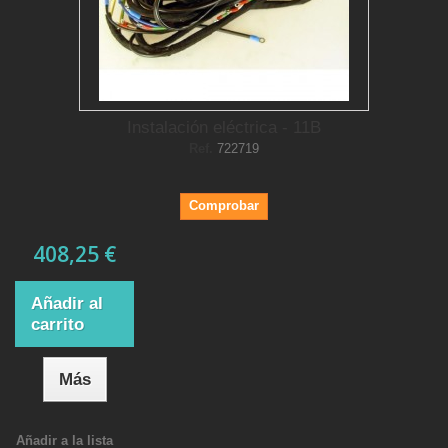
Instalación eléctrica - 11B
Ref.
722719
Comprobar
408,25 €
Añadir al
carrito
Más
Añadir a la lista