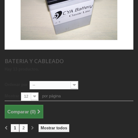
BATERIA Y CABLEADO
Hay 13 productos.
Ordenar por
--
Mostrar
por página
12
Comparar (
0
)
1
2
Mostrar todos