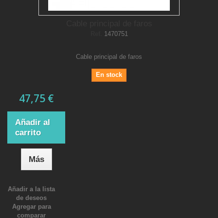
Cable principal de faros
Ref.
1470751
Cable principal de faros
En stock
47,75 €
Añadir al
carrito
Más
Añadir a la lista
de deseos
Agregar para
comparar