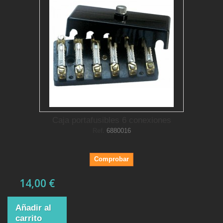
Caja portafusibles 6 conexiones
Ref.
6880016
Comprobar
14,00 €
Añadir al
carrito