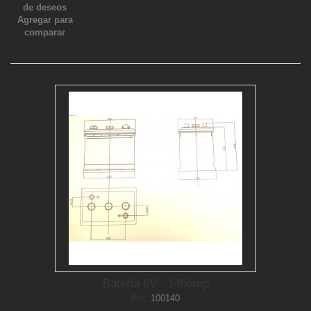
de deseos
Agregar para
comparar
Bateria 6V - 140amp
Ref.
100140