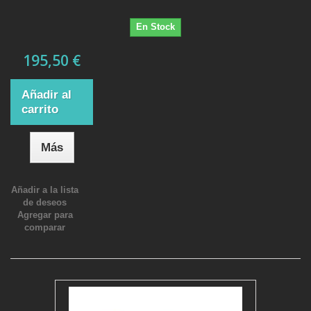
En Stock
195,50 €
Añadir al
carrito
Más
Añadir a la lista
de deseos
Agregar para
comparar