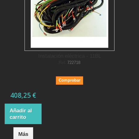
Instalación eléctrica - 11BL
Ref.
722718
Comprobar
408,25 €
Añadir al
carrito
Más