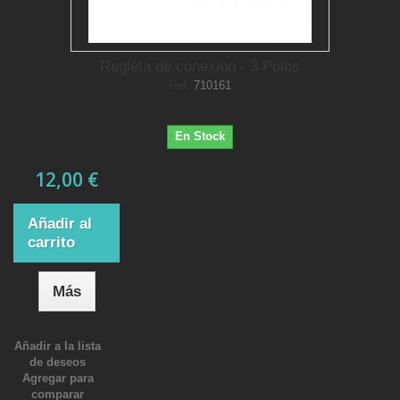
Regleta de conexion - 3 Polos
Ref.
710161
En Stock
12,00 €
Añadir al
carrito
Más
Añadir a la lista
de deseos
Agregar para
comparar