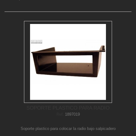
SOPORTE PLASTICO PARA RADIO
Ref.
1897019
Soporte plastico para colocar la radio bajo salpicadero