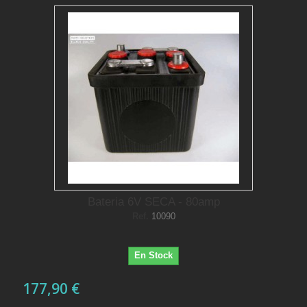
Bateria 6V SECA - 80amp
Ref.
10090
En Stock
177,90 €