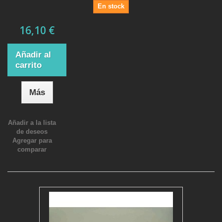
En stock
16,10 €
Añadir al
carrito
Más
Añadir a la lista
de deseos
Agregar para
comparar