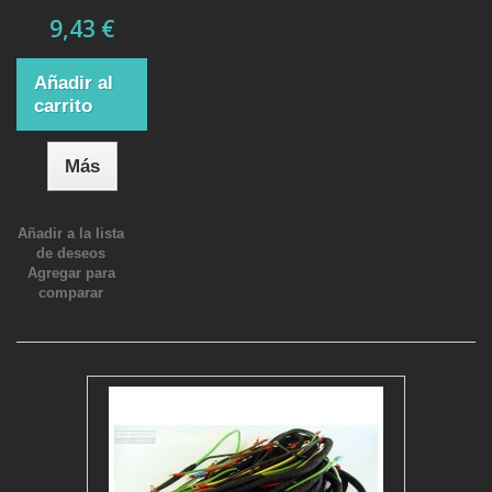
9,43 €
Añadir al
carrito
Más
Añadir a la lista
de deseos
Agregar para
comparar