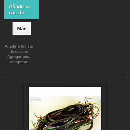
Añadir al
carrito
Más
Añadir a la lista
de deseos
Agregar para
comparar