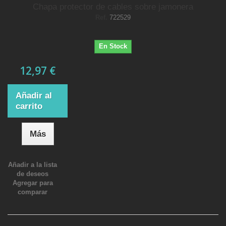
Chapa protector de cables sobre jamonera
Ref.
722529
En Stock
12,97 €
Añadir al
carrito
Más
Añadir a la lista
de deseos
Agregar para
comparar