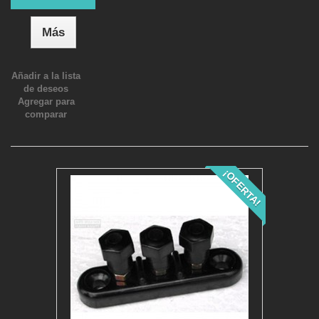
Más
Añadir a la lista
de deseos
Agregar para
comparar
¡OFERTA!