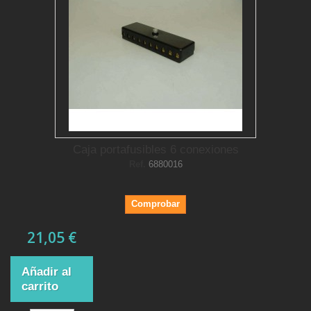
Caja portafusibles 6 conexiones
Ref.
6880016
Comprobar
21,05 €
Añadir al
carrito