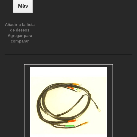
Más
Añadir a la lista
de deseos
Agregar para
comparar