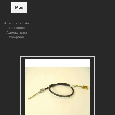
Más
Añadir a la lista
de deseos
Agregar para
comparar