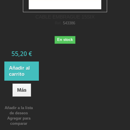
CABLE EMBRAGUE 15SIX
Ref.
543386
En stock
55,20 €
Añadir al
carrito
Más
Añadir a la lista
de deseos
Agregar para
comparar