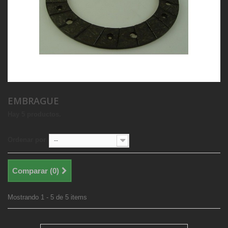
EMBRAGUE
Hay 5 productos.
Ordenar por
--
Comparar (
0
)
Mostrando 1 - 5 de 5 items