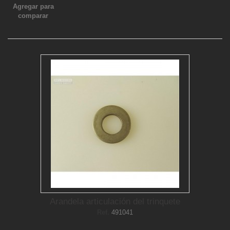
Agregar para
comparar
Arandela articulación del trinquete
Ref.
491041