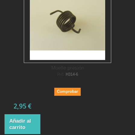
Muelle presión
Ref.
H314-6
Comprobar
2,95 €
Añadir al
carrito