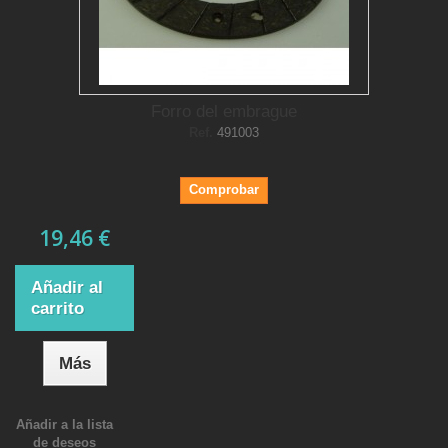
Forro del embrague
Ref.
491003
Comprobar
19,46 €
Añadir al
carrito
Más
Añadir a la lista
de deseos