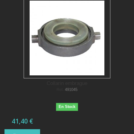
Collarin embrague
Ref.
491045
En Stock
41,40 €