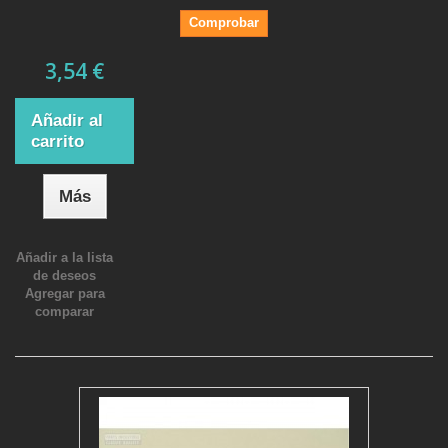
Comprobar
3,54 €
Añadir al
carrito
Más
Añadir a la lista
de deseos
Agregar para
comparar