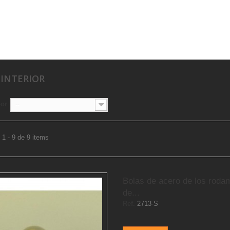
 INTERIOR
por
--
1 - 9 de 9 items
Bolas de acero de los roda
de...
Ref.
2713-S