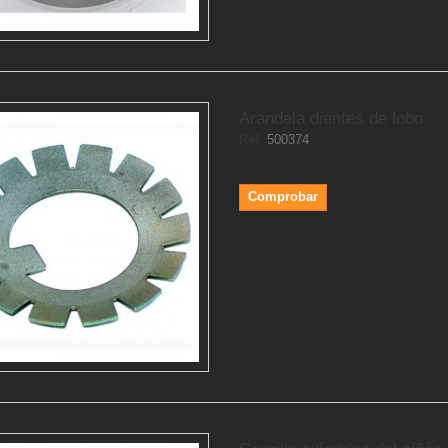
Arandela dientes de lobo
Ref.
500374
Comprobar