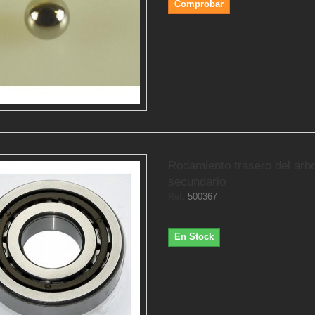
Comprobar
Rodamiento trasero del arbo
secundario
Ref.
500367
En Stock