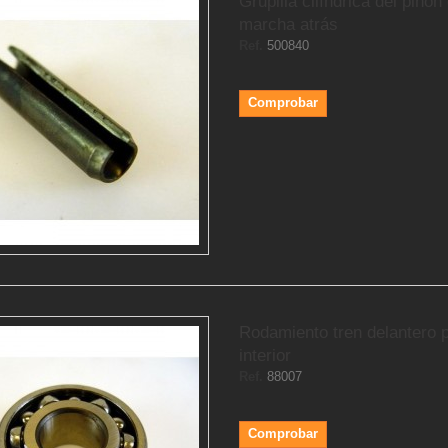
Grupilla cilíndrica del piñón
marcha atrás
Ref.
500840
Comprobar
Rodamiento tren delantero 
interior
Ref.
88007
Comprobar