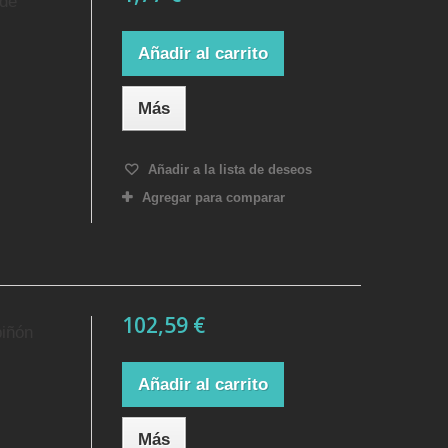
 de
Añadir al carrito
Más
Añadir a la lista de deseos
Agregar para comparar
102,59 €
piñón
Añadir al carrito
Más