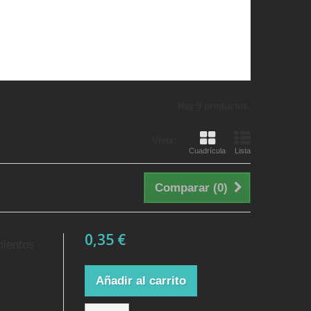
Hay 9 productos.
Vista:
Cuadrícula
Lista
Comparar (
0
)
0,35 €
mientos
Añadir al carrito