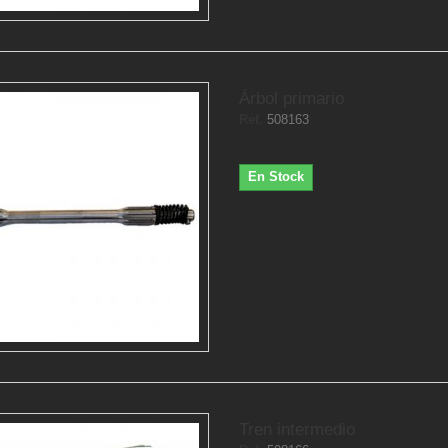
Árbol primario
Ref.
508163
En Stock
Tren intermedio