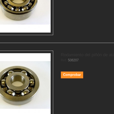
Rodamiento del piñón de at
Ref.
508207
Comprobar