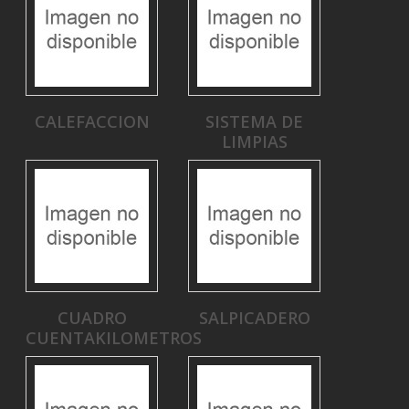
CALEFACCION
SISTEMA DE
LIMPIAS
CUADRO
SALPICADERO
CUENTAKILOMETROS