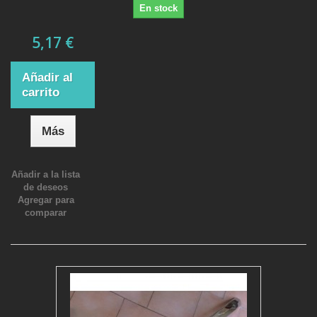
En stock
5,17 €
Añadir al
carrito
Más
Añadir a la lista
de deseos
Agregar para
comparar