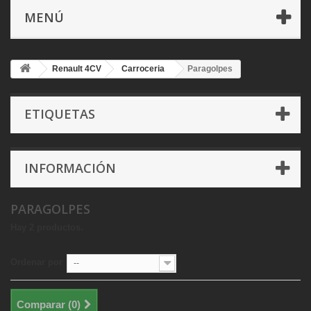
MENÚ
Renault 4CV
Carroceria
Paragolpes
ETIQUETAS
INFORMACIÓN
PARAGOLPES
Hay 2 productos.
Ordenar por
--
Comparar (
0
)