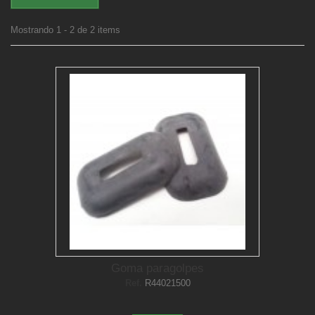
Mostrando 1 - 2 de 2 items
Goma paragolpes
Ref.
R44021500