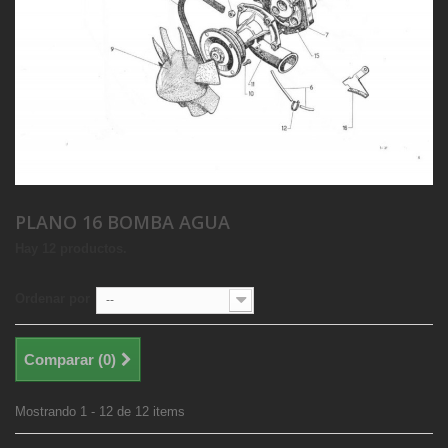
PLANO 16 BOMBA AGUA
Hay 12 productos.
Ordenar por
--
Comparar (
0
)
Mostrando 1 - 12 de 12 items