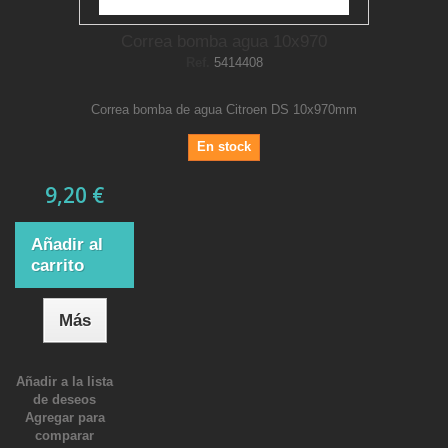
Correa bomba agua 10x970
Ref.
5414408
Correa bomba de agua Citroen DS 10x970mm
En stock
9,20 €
Añadir al
carrito
Más
Añadir a la lista
de deseos
Agregar para
comparar