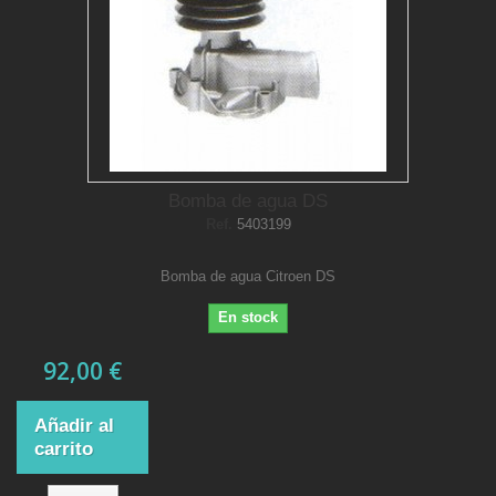
Bomba de agua DS
Ref.
5403199
Bomba de agua Citroen DS
En stock
92,00 €
Añadir al
carrito