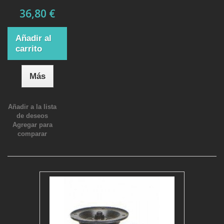
36,80 €
Añadir al
carrito
Más
Añadir a la lista
de deseos
Agregar para
comparar