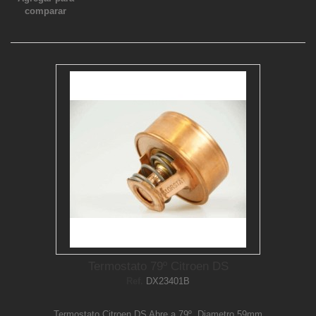
comparar
Termostato 79º Citroen DS
Ref.
DX23401B
Termostato Citroen DS Abre a 79º. Diametro 59mm