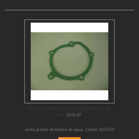
Junta bomba de agua grande DS19
Ref.
D231-87
Junta grande de bomba de agua. Citroen ID/DS19