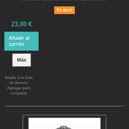
En stock
23,00 €
Añadir al
carrito
Más
Añadir a la lista
de deseos
Agregar para
comparar