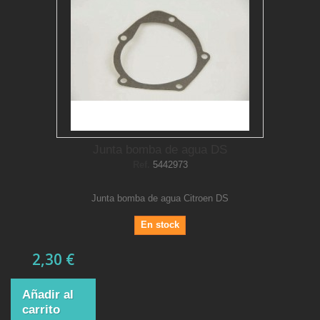
Junta bomba de agua DS
Ref.
5442973
Junta bomba de agua Citroen DS
En stock
2,30 €
Añadir al
carrito