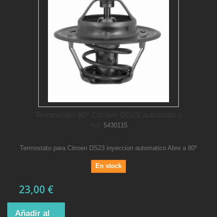
Termostato 80º Citroen DS23 automatico
Ref.
5430115
Termostato para Citroen DS23 inyeccion automatico Abre a 80º
En stock
23,00 €
Añadir al