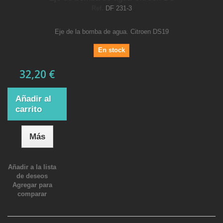
Ref.
DF 231-3
Eje de la bomba de agua. Citroen DS19
En stock
32,20 €
Añadir al
carrito
Más
Añadir a la lista
de deseos
Agregar para
comparar