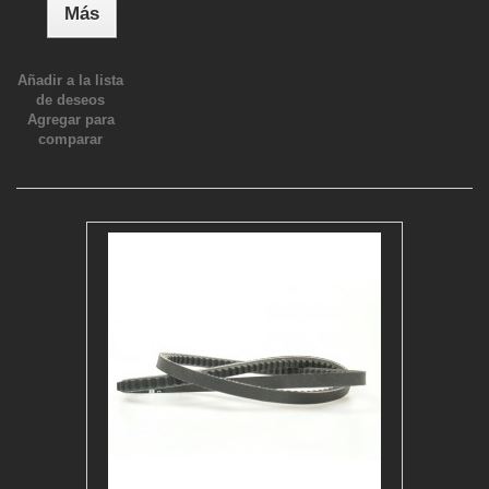
Más
Añadir a la lista
de deseos
Agregar para
comparar