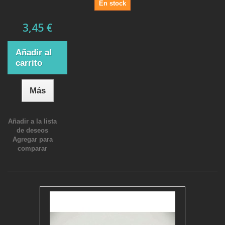
En stock
3,45 €
Añadir al
carrito
Más
Añadir a la lista
de deseos
Agregar para
comparar