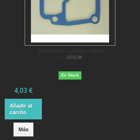
Junta entre la placa y culata
Ref.
D231-88
En Stock
4,03 €
Añadir al
carrito
Más