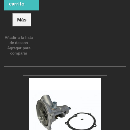
carrito
Más
Añadir a la lista
de deseos
Agregar para
comparar