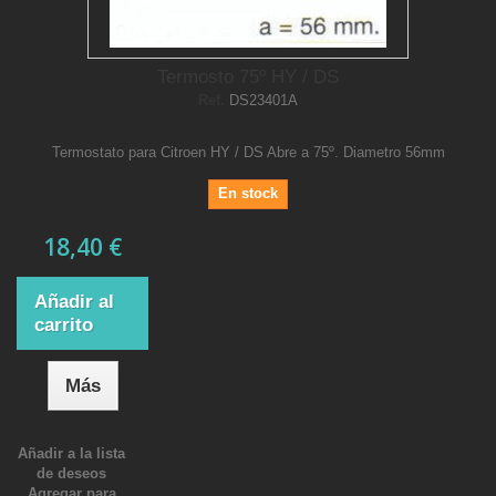
Termosto 75º HY / DS
Ref.
DS23401A
Termostato para Citroen HY / DS Abre a 75º. Diametro 56mm
En stock
18,40 €
Añadir al
carrito
Más
Añadir a la lista
de deseos
Agregar para