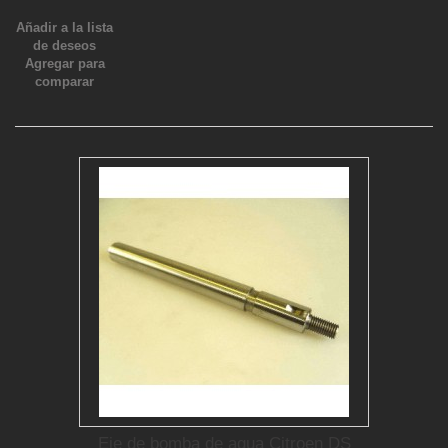
Añadir a la lista
de deseos
Agregar para
comparar
Eje de bomba de agua Citroen DS