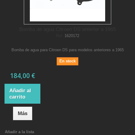
Bomba de agua Citroen DS anterior a 1965
Ref.
1620172
Bomba de agua para Citroen DS para modelos anteriores a 1965
En stock
184,00 €
Añadir al
carrito
Más
Añadir a la lista