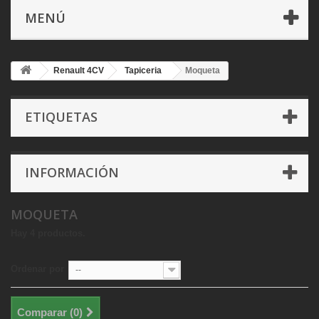
MENÚ
Renault 4CV
Tapiceria
Moqueta
ETIQUETAS
INFORMACIÓN
MOQUETA
Hay 4 productos.
Ordenar por
--
Comparar (
0
)