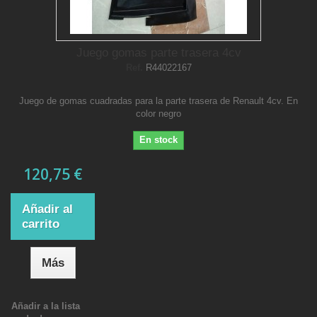
Juego gomas parte trasera 4cv
Ref.
R44022167
Juego de gomas cuadradas para la parte trasera de Renault 4cv. En
color negro
En stock
120,75 €
Añadir al
carrito
Más
Añadir a la lista