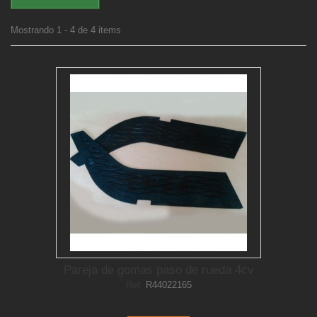
Mostrando 1 - 4 de 4 items
Pareja de gomas paso de rueda 4cv
Ref.
R44022165