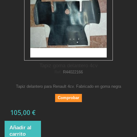
Tapiz goma delantero 4cv
Ref.
R44022166
Tapiz delantero para Renault 4cv. Fabricado en goma negra
Comprobar
105,00 €
Añadir al
carrito