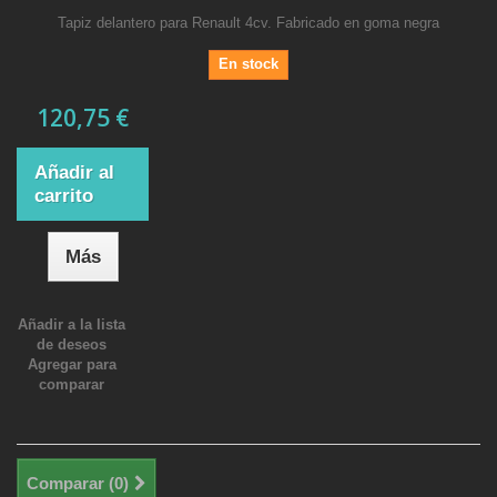
Tapiz delantero para Renault 4cv. Fabricado en goma negra
En stock
120,75 €
Añadir al
carrito
Más
Añadir a la lista
de deseos
Agregar para
comparar
Comparar (
0
)