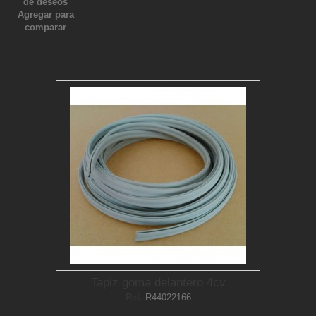
de deseos
Agregar para
comparar
Tapiz goma delantero 4cv
Ref.
R44022166