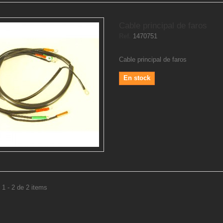
Cable principal de faros
Ref.
1470751
Cable principal de faros
En stock
1 - 2 de 2 items