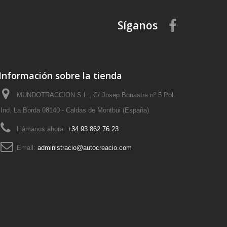
Síganos
Información sobre la tienda
MUNDOTRACCION S.L., C/ Josep Bonastre nº 5 Pol.
Ind. La Borda 08140 - Caldas de Montbui (España)
Llámanos ahora:
+34 93 862 76 23
Email:
administracio@autocreacio.com