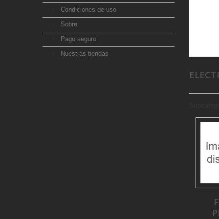
Condiciones de uso
Sobre
Pago seguro
Nuestras tiendas
ELECT
Subcateg
F
P