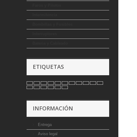
Faros y Pilotos
Intermitencia
Bombillas y Fusibles
Interruptores
Bateria y Cableado
ETIQUETAS
INFORMACIÓN
Entrega
Aviso legal