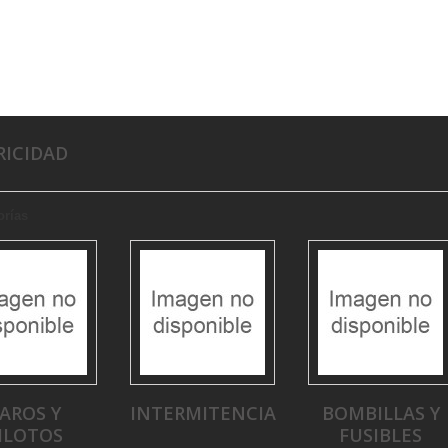
RICIDAD
orías
AROS Y
INTERMITENCIA
BOMBILLAS Y
ILOTOS
FUSIBLES