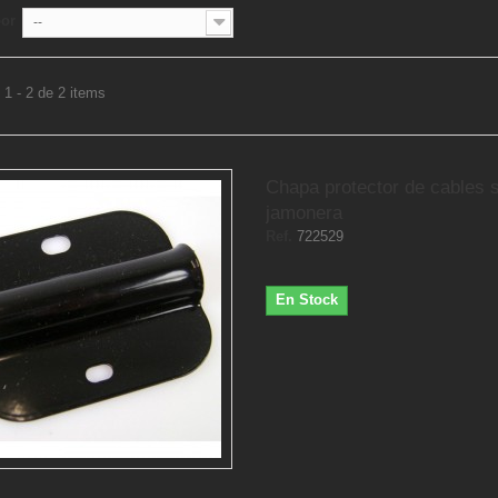
por
--
1 - 2 de 2 items
Chapa protector de cables 
jamonera
Ref.
722529
En Stock