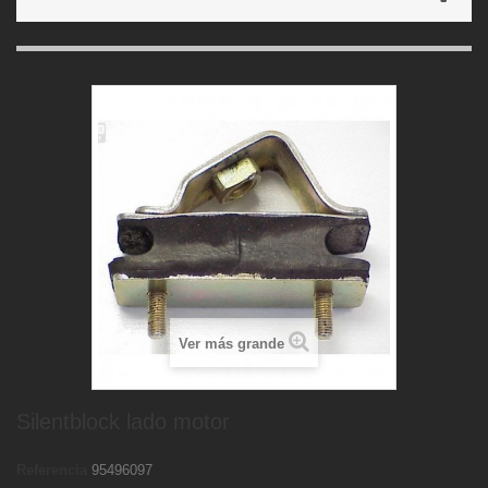
Ver más grande
Silentblock lado motor
Referencia
95496097