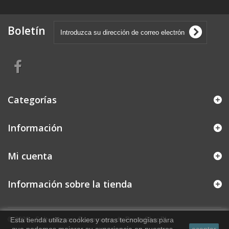
Boletín
Categorías
Información
Mi cuenta
Información sobre la tienda
© 2026 - Software para Ecommerce de PrestaShop™
Esta tienda utiliza cookies y otras tecnologías para