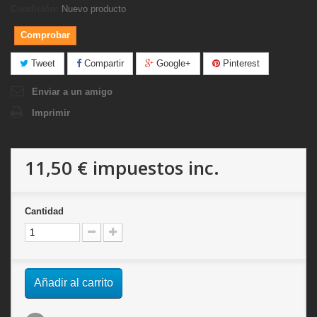
Condición:
Nuevo producto
Comprobar
Tweet
Compartir
Google+
Pinterest
Enviar a un amigo
Imprimir
11,50 €
impuestos inc.
Cantidad
Añadir al carrito