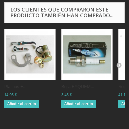
LOS CLIENTES QUE COMPRARON ESTE
PRODUCTO TAMBIÉN HAN COMPRADO...
Platinos +...
Bujia EYQUEM...
Sopor
14,95 €
3,45 €
41,14 
Añadir al carrito
Añadir al carrito
Añad