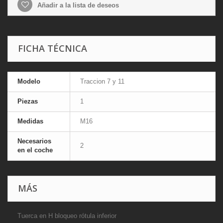
Añadir a la lista de deseos
FICHA TÉCNICA
Modelo
Traccion 7 y 11
Piezas
1
Medidas
M16
Necesarios
2
en el coche
MÁS
Tuerca en H bloqueo rótula inferior