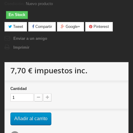
Condición:
Nuevo producto
En Stock
Tweet
Compartir
Google+
Pinterest
Enviar a un amigo
Imprimir
7,70 €
impuestos inc.
Cantidad
Añadir al carrito