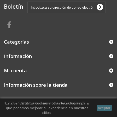
Boletín
Categorías
Información
Mi cuenta
Información sobre la tienda
© 2026 - Software para Ecommerce de PrestaShop™
Esta tienda utiliza cookies y otras tecnologías para
que podamos mejorar su experiencia en nuestros
aceptar
sitios.