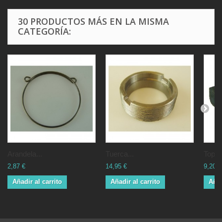
30 PRODUCTOS MÁS EN LA MISMA
CATEGORÍA:
Arandela...
Tuerca...
Tope 
2,87 €
14,95 €
9,20 €
Añadir al carrito
Añadir al carrito
Añad