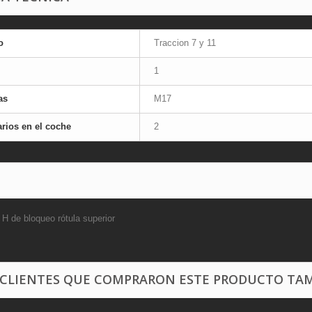
o
Traccion 7 y 11
1
as
M17
rios en el coche
2
 H de bloqueo rótula superior
 CLIENTES QUE COMPRARON ESTE PRODUCTO TAM