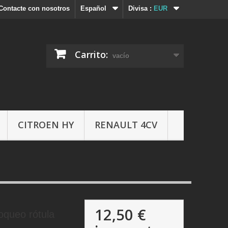
Contacte con nosotros
Español
Divisa :
EUR
Carrito:
vacío
CITROEN HY
RENAULT 4CV
12,50 €
oqueo rótula