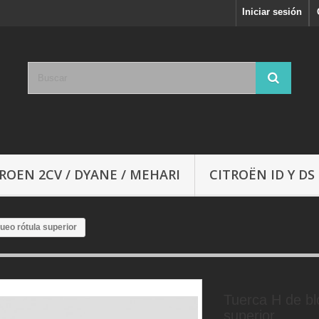
Iniciar sesión
ROEN 2CV / DYANE / MEHARI
CITROËN ID Y DS
ueo rótula superior
Tuerca H de bl
superior