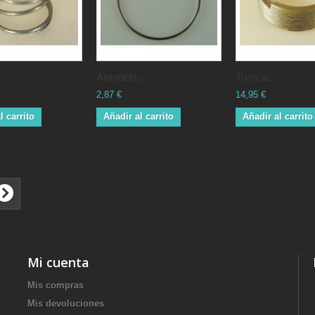
Arandela...
Tuerca...
2,87 €
14,95 €
l carrito
Añadir al carrito
Añadir al carrito
Mi cuenta
Mis compras
Mis devoluciones