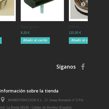
Tope goma...
Rótula...
9,20 €
115,00 €
Añadir al carrito
Añadir al carrito
Síganos
Información sobre la tienda
MUNDOTRACCION S.L., C/ Josep Bonastre nº 5 Pol.
Ind. La Borda 08140 - Caldas de Montbui (España)