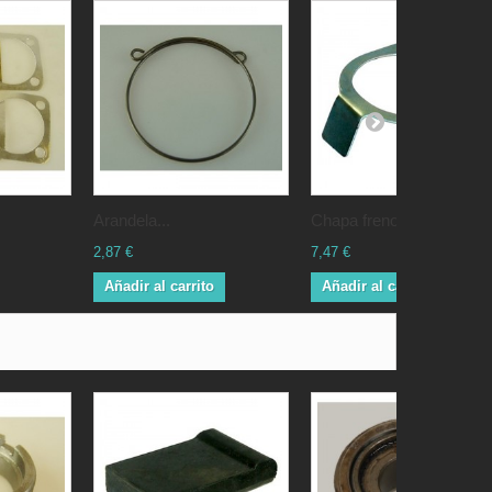
Arandela...
Chapa freno...
2,87 €
7,47 €
Añadir al carrito
Añadir al carrito