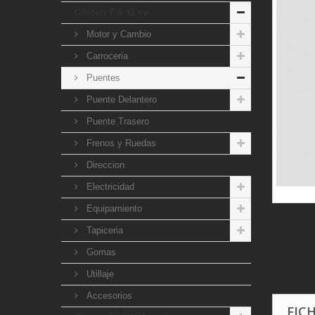
Citroen 7 & 11 cv
Motor y Cambio
Carroceria
Puentes
Puente Delantero
Puente Trasero
Frenos y Ruedas
Direccion
Electricidad
Equipamiento
Tapiceria
Gomas
Utillaje
Accesorios
FIC