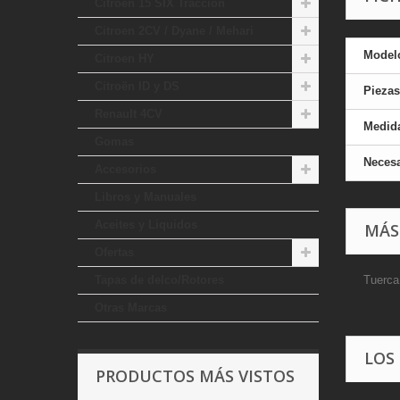
Citroen 15 SIX Traccion
Citroen 2CV / Dyane / Mehari
Model
Citroen HY
Citroën ID y DS
Piezas
Renault 4CV
Medid
Gomas
Necesa
Accesorios
Libros y Manuales
Aceites y Liquidos
MÁS
Ofertas
Tapas de delco/Rotores
Tuerca
Otras Marcas
LOS
PRODUCTOS MÁS VISTOS