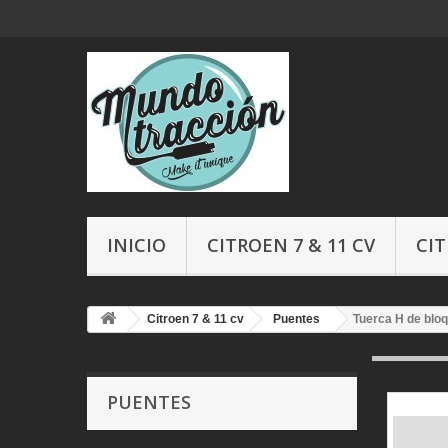
INICIO
CITROEN 7 & 11 CV
CIT
Citroen 7 & 11 cv
Puentes
Tuerca H de bloq
PUENTES