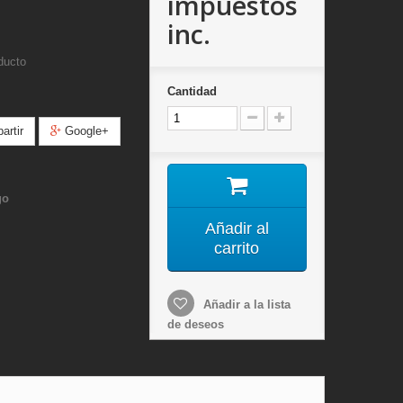
impuestos
inc.
ducto
Cantidad
rtir
Google+
go
Añadir al
carrito
Añadir a la lista
de deseos