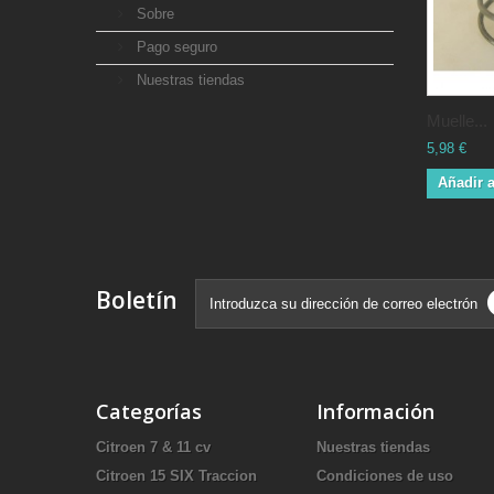
Sobre
Pago seguro
Nuestras tiendas
Muelle...
5,98 €
Añadir a
Boletín
Categorías
Información
Citroen 7 & 11 cv
Nuestras tiendas
Citroen 15 SIX Traccion
Condiciones de uso