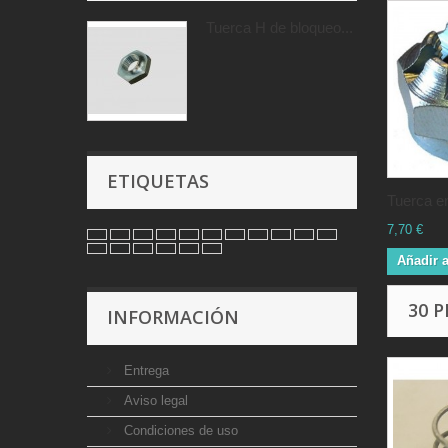
Tuerca H de bloqueo...
ETIQUETAS
Tuerca en
7,70 €
Añadir a
30 
INFORMACIÓN
Entrega
Aviso legal
Condiciones de uso