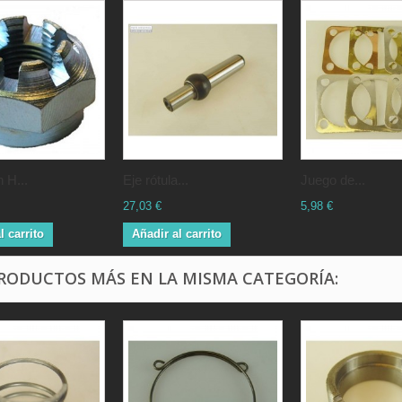
 H...
Eje rótula...
Juego de...
27,03 €
5,98 €
l carrito
Añadir al carrito
PRODUCTOS MÁS EN LA MISMA CATEGORÍA: