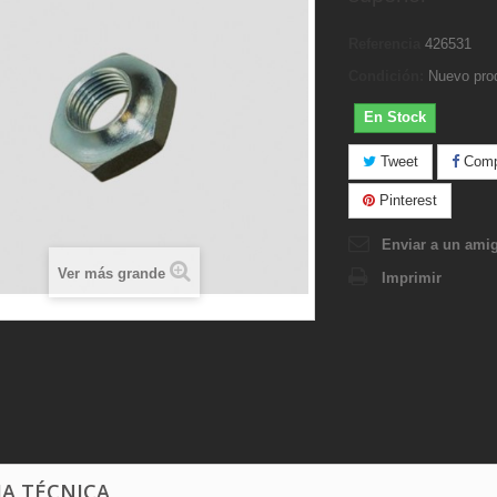
Referencia
426531
Condición:
Nuevo pro
En Stock
Tweet
Compa
Pinterest
Enviar a un ami
Ver más grande
Imprimir
HA TÉCNICA