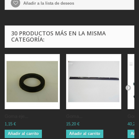
Añadir a la lista de deseos
30 PRODUCTOS MÁS EN LA MISMA
CATEGORÍA:
Goma eje...
Goma...
Goma 
1,15 €
15,20 €
40,25 
Añadir al carrito
Añadir al carrito
Añad