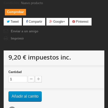
Condición:
Nuevo producto
Comprobar
Tweet
Compartir
Google+
Pinterest
Enviar a un amigo
Imprimir
9,20 €
impuestos inc.
Cantidad
Añadir al carrito