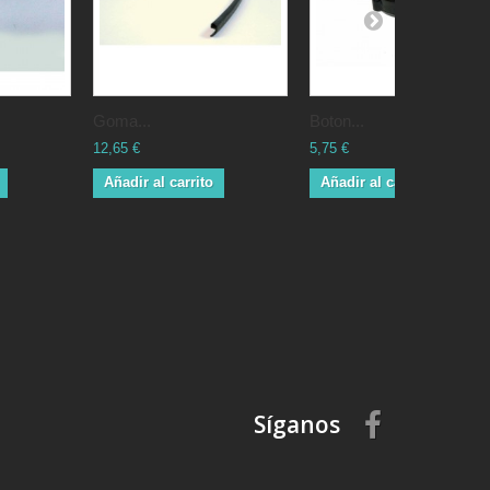
Goma...
Boton...
12,65 €
5,75 €
Añadir al carrito
Añadir al carrito
Síganos