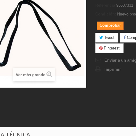
Referencia
95607331
Condición:
Nuevo pro
Comprobar
Tweet
Compa
Pinterest
Enviar a un ami
Imprimir
Ver más grande
HA TÉCNICA