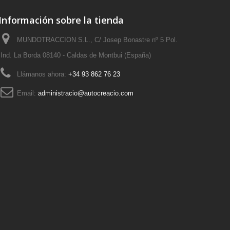
Información sobre la tienda
MUNDOTRACCION S.L., C/ Josep Bonastre nº 5 Pol.
Ind. La Borda 08140 - Caldas de Montbui (España)
Llámanos ahora:
+34 93 862 76 23
Email:
administracio@autocreacio.com