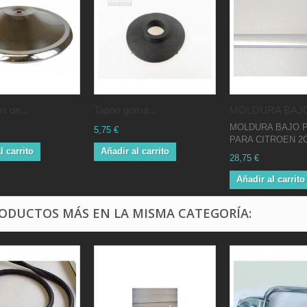
s de...
Tapon goma...
MOLDURA BAJO
MOLDURA BAJO 
5,75 €
PARA CITROEN 2C
l carrito
Añadir al carrito
28,75 €
Añadir al carrito
RODUCTOS MÁS EN LA MISMA CATEGORÍA: