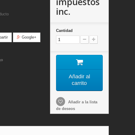
impuestos
inc.
ducto
Cantidad
rtir
Google+
go
Añadir al
carrito
Añadir a la lista
de deseos