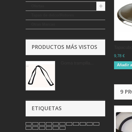
Ofertas
Tapas de delco/Rotores
Otras Marcas
PRODUCTOS MÁS VISTOS
Tapacubo
9,78 €
Goma trampilla...
Añadir a
9 P
ETIQUETAS