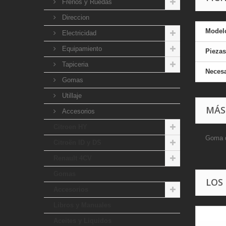
Frenos y Ruedas
Direccion
Model
Electricidad
Equipamiento
Piezas
Tapiceria
Necesa
Gomas
Utillaje
MÁS
Accesorios
Citroen HY
Goma d
Citroën ID y DS
Renault 4CV
Gomas
LOS
Accesorios
Libros y Manuales
Aceites y Liquidos