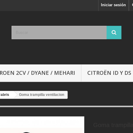
Iniciar sesión
ROEN 2CV / DYANE / MEHARI
CITROËN ID Y DS
rabris
Goma trampilla ventilacion
Goma trampilla