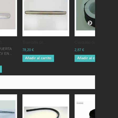
...
Trampilla de...
Casquillo de...
PUERTA
78,20 €
2,87 €
V EN...
Añadir al carrito
Añadir al carrito