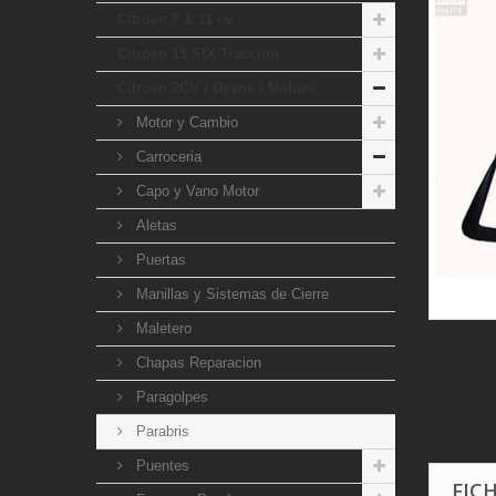
Citroen 7 & 11 cv
Citroen 15 SIX Traccion
Citroen 2CV / Dyane / Mehari
Motor y Cambio
Carroceria
Capo y Vano Motor
Aletas
Puertas
Manillas y Sistemas de Cierre
Maletero
Chapas Reparacion
Paragolpes
Parabris
Puentes
FIC