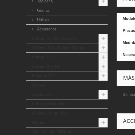
Tapiceria
Gomas
Model
Utillaje
Accesorios
Piezas
Citroen 15 SIX Traccion
Medid
Citroen 2CV / Dyane / Mehari
Necesa
Citroen HY
Citroën ID y DS
Renault 4CV
MÁS
Gomas
Accesorios
Bomba 
Libros y Manuales
Aceites y Liquidos
ACC
Ofertas
Tapas de delco/Rotores