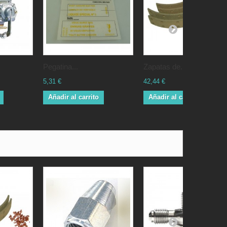
Pegatina...
Zapatas de...
5,31 €
42,44 €
Añadir al carrito
Añadir al carrito