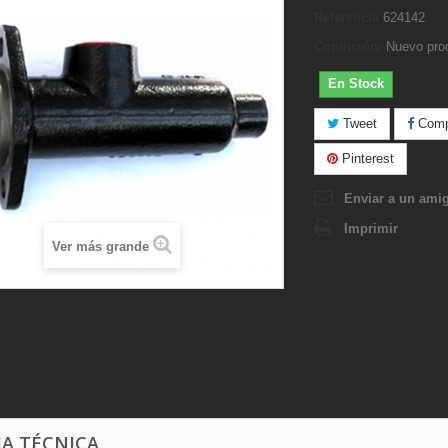
Referencia
624142
Condición:
Nuevo pro
En Stock
Tweet
Compa
Pinterest
Enviar a un ami
Imprimir
Ver más grande
HA TÉCNICA