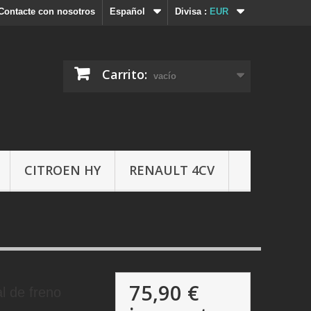
Contacte con nosotros
Español
Divisa :
EUR
Carrito:
vacío
CITROEN HY
RENAULT 4CV
75,90 €
l de freno