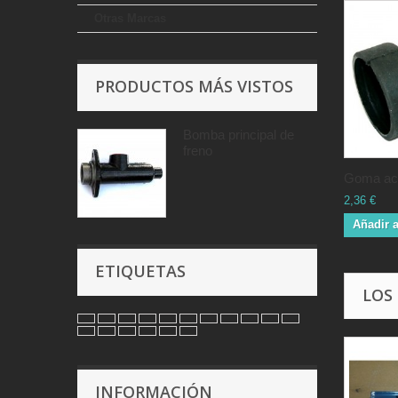
Otras Marcas
PRODUCTOS MÁS VISTOS
Bomba principal de
freno
Goma aco
2,36 €
Añadir a
ETIQUETAS
LOS
INFORMACIÓN