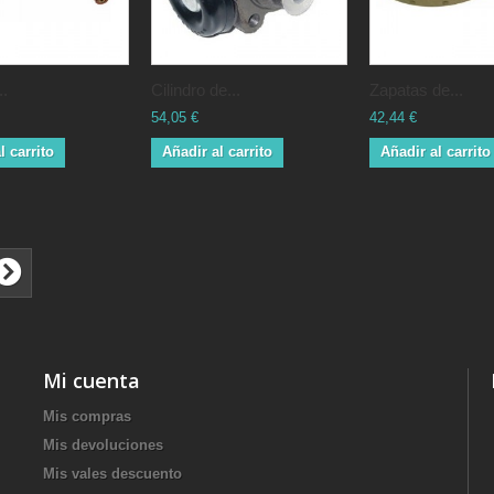
..
Cilindro de...
Zapatas de...
54,05 €
42,44 €
l carrito
Añadir al carrito
Añadir al carrito
Mi cuenta
Mis compras
Mis devoluciones
Mis vales descuento