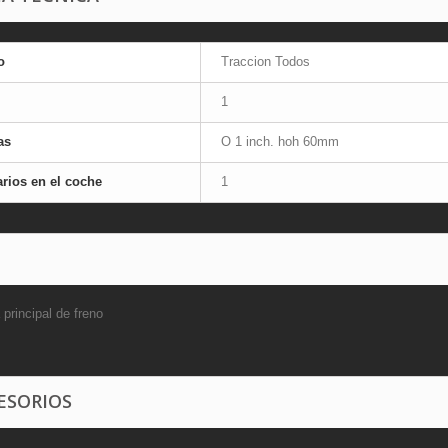
o
Traccion Todos
1
as
O 1 inch. hoh 60mm
rios en el coche
1
principal de freno
ESORIOS