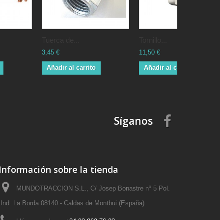
Tuerca de...
Tornillo...
3,45 €
11,50 €
Añadir al carrito
Añadir al carrito
Síganos
Información sobre la tienda
MUNDOTRACCION S.L., C/ Josep Bonastre nº 5 Pol.
Ind. La Borda 08140 - Caldas de Montbui (España)