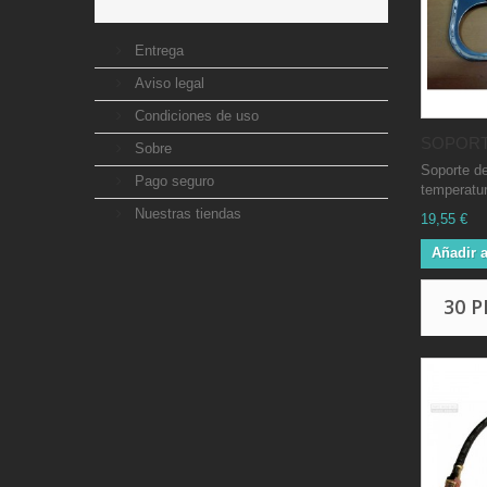
Entrega
Aviso legal
Condiciones de uso
SOPORTE
Sobre
Soporte de
Pago seguro
temperatura
Nuestras tiendas
19,55 €
Añadir a
30 