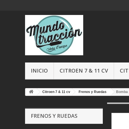
INICIO
CITROEN 7 & 11 CV
CIT
Citroen 7 & 11 cv
Frenos y Ruedas
Bomba p
FRENOS Y RUEDAS