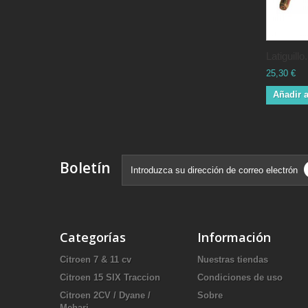
Latiguillo.
25,30 €
Añadir a
Boletín
Categorías
Información
Citroen 7 & 11 cv
Nuestras tiendas
Citroen 15 SIX Traccion
Condiciones de uso
Citroen 2CV / Dyane /
Sobre
Mehari