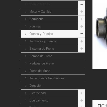
Citroen 7 & 11 cv
Motor y Cambio
Carroceria
Puentes
Frenos y Ruedas
Tambores y Frenos
Sistema de Freno
Bomba de Freno
Pedales de Freno
Freno de Mano
Tapacubos y Neumaticos
Direccion
Electricidad
Equipamiento
FIC