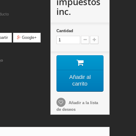
impuestos
inc.
ducto
Cantidad
rtir
Google+
go
Añadir al
carrito
Añadir a la lista
de deseos