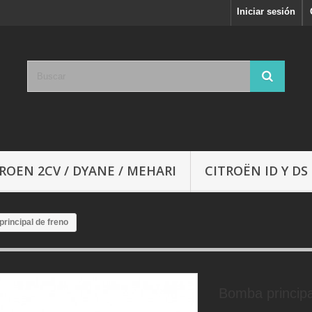
Iniciar sesión
ROEN 2CV / DYANE / MEHARI
CITROËN ID Y DS
rincipal de freno
Bomba principa