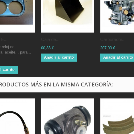
...
Caja de...
Carburador...
 reloj de
60,83 €
207,00 €
, aceite... para...
Añadir al carrito
Añadir al carrito
l carrito
PRODUCTOS MÁS EN LA MISMA CATEGORÍA: