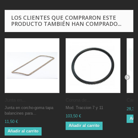
LOS CLIENTES QUE COMPRARON ESTE
PRODUCTO TAMBIÉN HAN COMPRADO...
Junta en...
Corona de...
Cartu
Junta en corcho-goma tapa
Mod. Traccion 7 y 11
28,31 
balancines para...
103,50 €
Añad
11,50 €
Añadir al carrito
Añadir al carrito