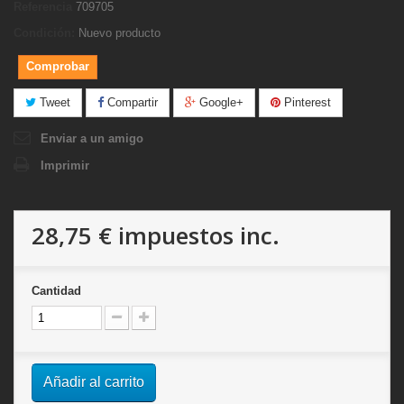
Referencia
709705
Condición:
Nuevo producto
Comprobar
Tweet
Compartir
Google+
Pinterest
Enviar a un amigo
Imprimir
28,75 €
impuestos inc.
Cantidad
Añadir al carrito