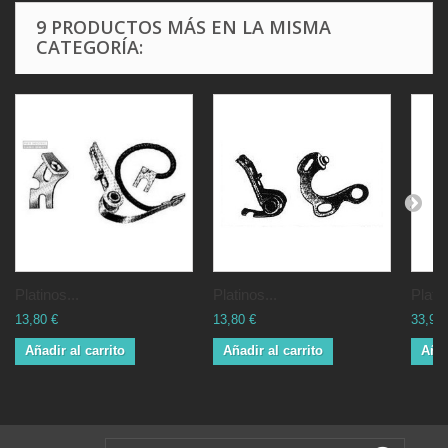
9 PRODUCTOS MÁS EN LA MISMA
CATEGORÍA:
Platinos...
Platinos...
Platin
13,80 €
13,80 €
33,92 
Añadir al carrito
Añadir al carrito
Añad