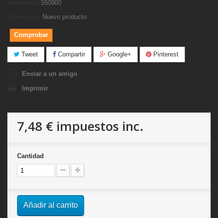
Referencia
550900
Condición:
Nuevo producto
Comprobar
Tweet
Compartir
Google+
Pinterest
Enviar a un amigo
Imprimir
7,48 €
impuestos inc.
Cantidad
Añadir al carrito