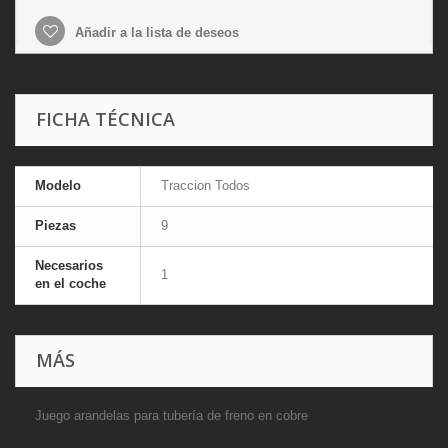
Añadir a la lista de deseos
FICHA TÉCNICA
Modelo
Traccion Todos
Piezas
9
Necesarios
1
en el coche
MÁS
Juego arandelas para tubería de freno en cobre