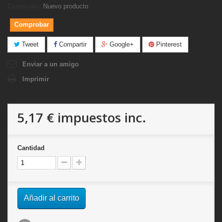
Condición:
Nuevo producto
Comprobar
Tweet
Compartir
Google+
Pinterest
Enviar a un amigo
Imprimir
5,17 €
impuestos inc.
Cantidad
Añadir al carrito