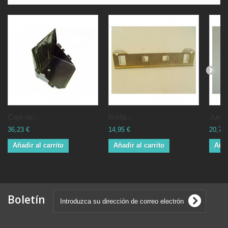
Caja de...
Brida...
Juego
36,23 €
14,95 €
20,70 
Añadir al carrito
Añadir al carrito
Añad
Boletín