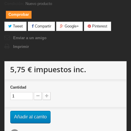
Condición:
Nuevo producto
Comprobar
Tweet
Compartir
Google+
Pinterest
Enviar a un amigo
Imprimir
5,75 €
impuestos inc.
Cantidad
Añadir al carrito