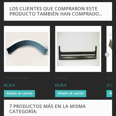
LOS CLIENTES QUE COMPRARON ESTE
PRODUCTO TAMBIÉN HAN COMPRADO...
Fondo de cofre
Chapa...
Piso p
62,20 €
63,25 €
17,25 
Añadir al carrito
Añadir al carrito
Añad
7 PRODUCTOS MÁS EN LA MISMA
CATEGORÍA: