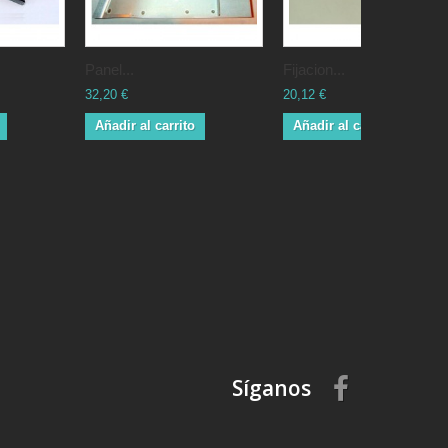
Panel...
Fijacion...
32,20 €
20,12 €
Añadir al carrito
Añadir al carrito
Síganos