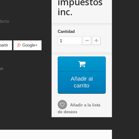
impuestos
inc.
ducto
Cantidad
rtir
Google+
go
Añadir al
carrito
Añadir a la lista
de deseos