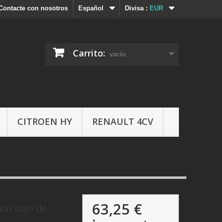
Contacte con nosotros
Español
Divisa :
EUR
Carrito:
vacío
CITROEN HY
RENAULT 4CV
63,25 €
on bajo de