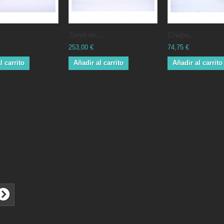
Tunel de...
Chapa...
253,00 €
74,75 €
l carrito
Añadir al carrito
Añadir al carrito