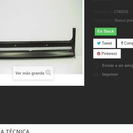
Referencia
1740016
Condición:
Nuevo pro
En Stock
Tweet
Compa
Pinterest
Enviar a un ami
Ver más grande
Imprimir
HA TÉCNICA