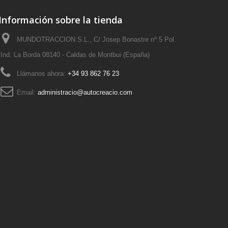
Información sobre la tienda
MUNDOTRACCION S.L., C/ Josep Bonastre nº 5 Pol.
Ind. La Borda 08140 - Caldas de Montbui (España)
Llámanos ahora:
+34 93 862 76 23
Email:
administracio@autocreacio.com