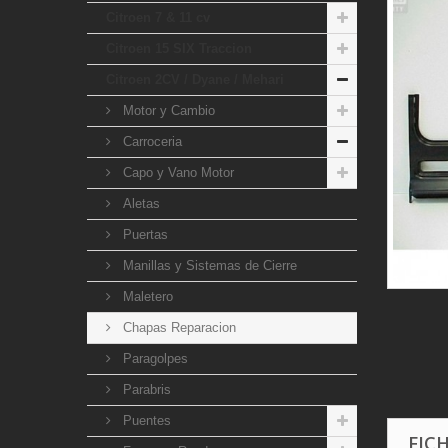
Citroen 7 & 11 cv
Citroen 15 SIX Traccion
Citroen 2CV / Dyane / Mehari
Motor y Cambio
Carroceria
Capo y Vano Motor
Aletas
Puertas
Manillas y Sistemas de Cierre
Maletero
Chapas Reparacion
Paragolpes
Parabris
Puentes
FIC