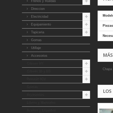
Frenos y Ruedas
Direccion
Model
Electricidad
Equipamiento
Piezas
Tapiceria
Necesa
Gomas
Utillaje
MÁS
Accesorios
Citroen HY
Chapa 
Citroën ID y DS
Renault 4CV
Gomas
LOS
Accesorios
Libros y Manuales
Aceites y Liquidos