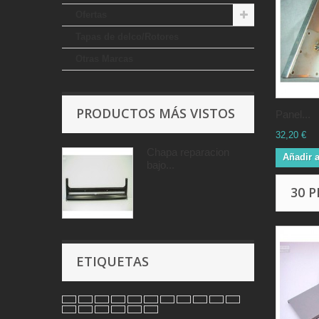
Ofertas
Tapas de delco/Rotores
Otras Marcas
PRODUCTOS MÁS VISTOS
Panel...
32,20 €
Chapa reparacion
Añadir a
bajo...
30 
ETIQUETAS