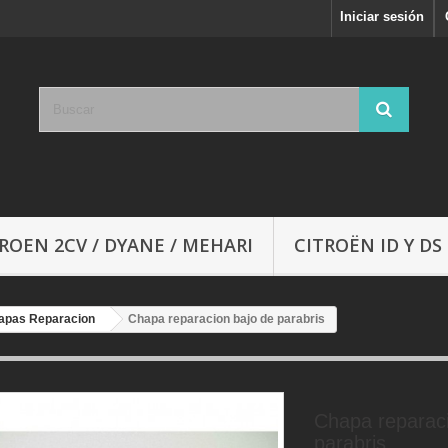
Iniciar sesión
ROEN 2CV / DYANE / MEHARI
CITROËN ID Y DS
apas Reparacion
Chapa reparacion bajo de parabris
Chapa reparaci
parabris