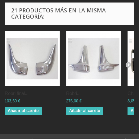
21 PRODUCTOS MÁS EN LA MISMA
CATEGORÍA:
Robri final...
Robri...
Chapa
103,50 €
276,00 €
8,05 €
Añadir al carrito
Añadir al carrito
Añad