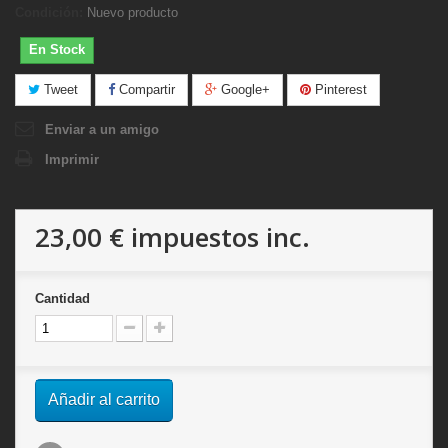
Condición:
Nuevo producto
En Stock
Tweet
Compartir
Google+
Pinterest
Enviar a un amigo
Imprimir
23,00 €
impuestos inc.
Cantidad
Añadir al carrito