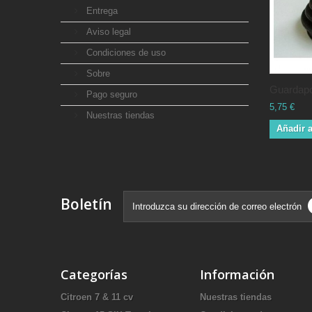
Entrega
Aviso legal
Condiciones de uso
Sobre
Guardapo
Pago seguro
5,75 €
Nuestras tiendas
Añadir a
Boletín
Categorías
Información
Citroen 7 & 11 cv
Nuestras tiendas