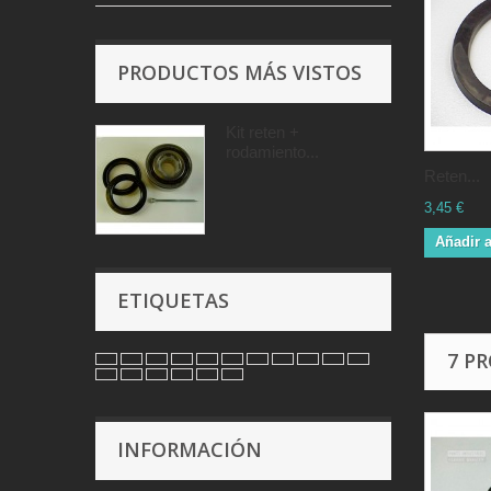
PRODUCTOS MÁS VISTOS
Kit reten +
rodamiento...
Reten...
3,45 €
Añadir a
ETIQUETAS
7 P
INFORMACIÓN