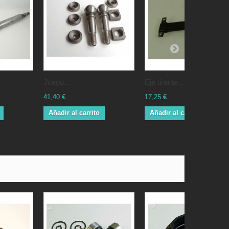
Juego...
Eje tirante...
41,40 €
17,25 €
Añadir al carrito
Añadir al carrito