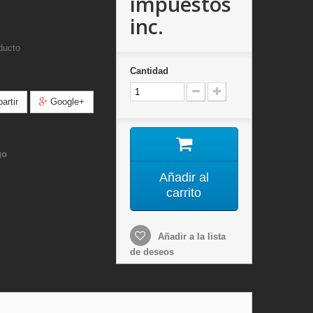
impuestos
inc.
ducto
Cantidad
rtir
Google+
go
Añadir al
carrito
Añadir a la lista
de deseos