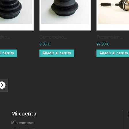
lvo...
Guardapolvo...
Transmision...
8,05 €
97,00 €
l carrito
Añadir al carrito
Añadir al carrito
Mi cuenta
Mis compras