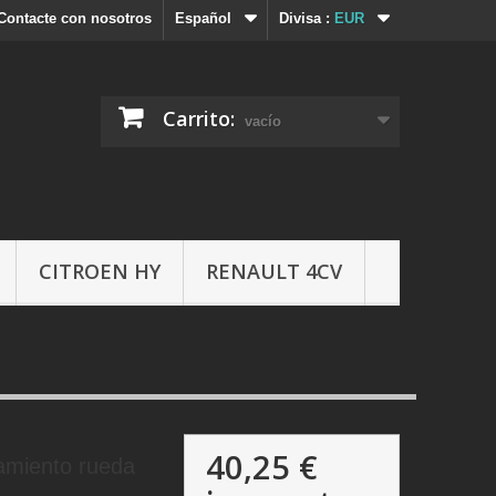
Contacte con nosotros
Español
Divisa :
EUR
Carrito:
vacío
CITROEN HY
RENAULT 4CV
40,25 €
damiento rueda