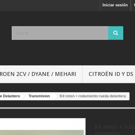
Iniciar sesión
ROEN 2CV / DYANE / MEHARI
CITROËN ID Y DS
e Delantero
Transmision
Kit reten + rodamiento rueda delantera
Kit reten + ro
delantera