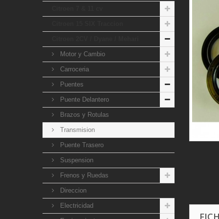
Citroen 7 & 11 cv
Citroen 15 SIX Traccion
Citroen 2CV / Dyane / Mehari
Motor y Cambio
Carroceria
Puentes
Puente Delantero
Brazos y Rotulas
Transmision
Puente Trasero
Suspension
Frenos y Ruedas
Direccion
Electricidad
FIC