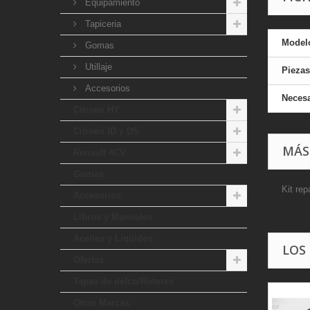
Equipamiento
Tapiceria
Model
Gomas
Utillaje
Piezas
Accesorios
Necesa
Citroen HY
Citroën ID y DS
MÁS
Renault 4CV
Gomas
Kit rep
Accesorios
Libros y Manuales
Aceites y Liquidos
LOS
Ofertas
Tapas de delco/Rotores
Otras Marcas