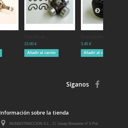
Cruceta de...
Guardapolvo...
23,00 €
3,45 €
Añadir al carrito
Añadir al carrito
Síganos
Información sobre la tienda
MUNDOTRACCION S.L., C/ Josep Bonastre nº 5 Pol.