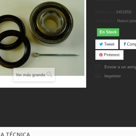
Referencia
5451859
Condición:
Nuevo pro
En Stock
Tweet
Compa
Pinterest
Enviar a un ami
Ver más grande
Imprimir
HA TÉCNICA