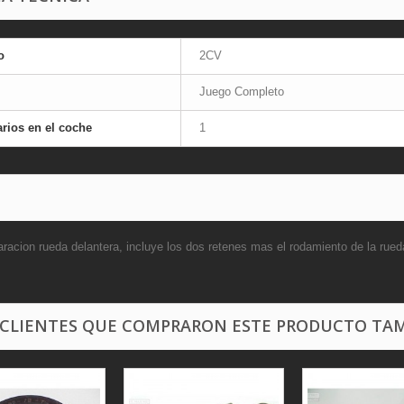
o
2CV
Juego Completo
rios en el coche
1
aracion rueda delantera, incluye los dos retenes mas el rodamiento de la rued
 CLIENTES QUE COMPRARON ESTE PRODUCTO TAM