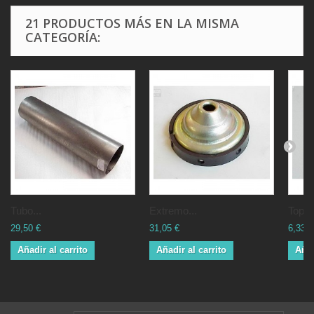
21 PRODUCTOS MÁS EN LA MISMA
CATEGORÍA:
Tubo...
Extremo...
Tope..
29,50 €
31,05 €
6,33 €
Añadir al carrito
Añadir al carrito
Añad