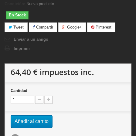
Condición:
Nuevo producto
En Stock
Tweet
Compartir
Google+
Pinterest
Enviar a un amigo
Imprimir
64,40 €
impuestos inc.
Cantidad
Añadir al carrito