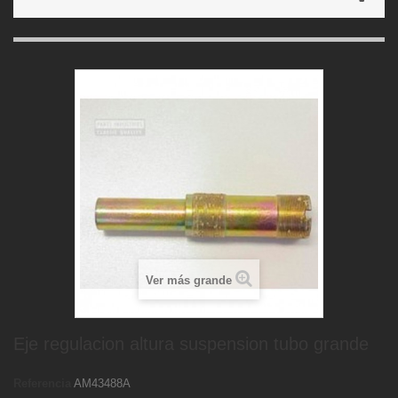
Ver más grande
Eje regulacion altura suspension tubo grande
Referencia
AM43488A