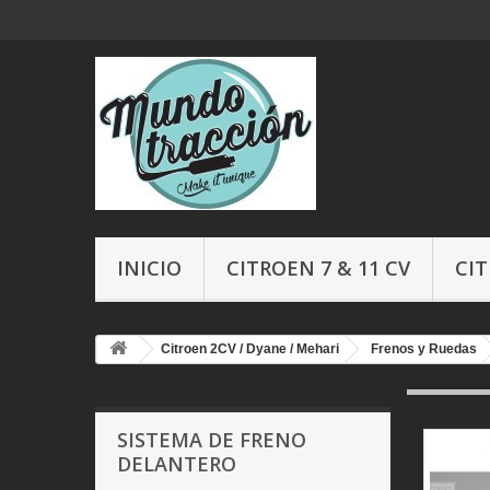
INICIO
CITROEN 7 & 11 CV
CIT
Citroen 2CV / Dyane / Mehari
Frenos y Ruedas
SISTEMA DE FRENO
DELANTERO