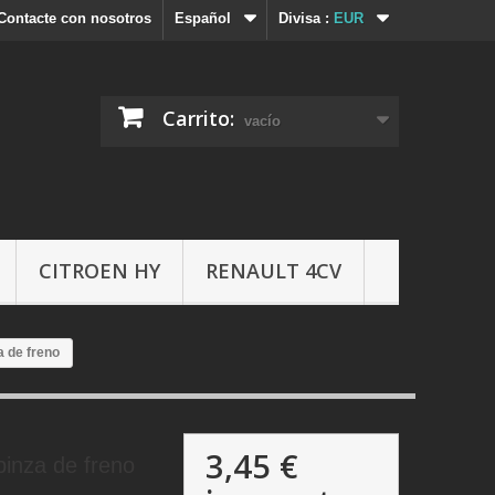
Contacte con nosotros
Español
Divisa :
EUR
Carrito:
vacío
CITROEN HY
RENAULT 4CV
a de freno
3,45 €
pinza de freno