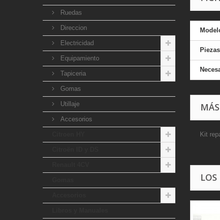
Ruedas
Direccion
Model
Electricidad
Piezas
Equipamiento
Necesa
Tapiceria
Gomas
Utillaje
MÁS
Accesorios
Citroen HY
Kit rep
Citroën ID y DS
Renault 4CV
LOS
Gomas
Accesorios
Libros y Manuales