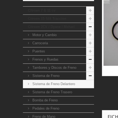
Citroen 7 & 11 cv
Citroen 15 SIX Traccion
Citroen 2CV / Dyane / Mehari
Motor y Cambio
Carroceria
Puentes
Frenos y Ruedas
Tambores y Discos de Freno
Sistema de Freno
Sistema de Freno Delantero
Sistema de Freno Trasero
Bomba de Freno
Pedales de Freno
FIC
Freno de Mano