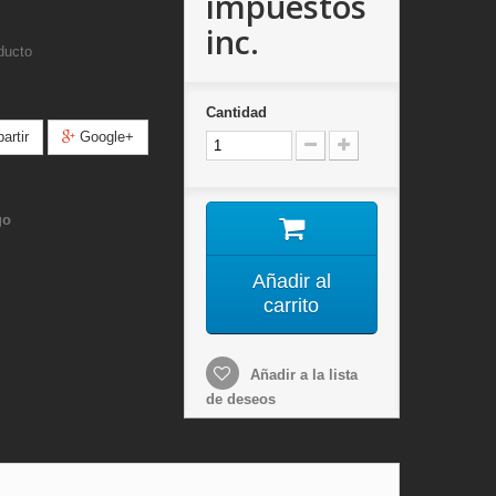
impuestos
inc.
ducto
Cantidad
rtir
Google+
go
Añadir al
carrito
Añadir a la lista
de deseos