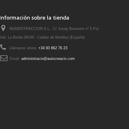
Información sobre la tienda
MUNDOTRACCION S.L., C/ Josep Bonastre nº 5 Pol.
Ind. La Borda 08140 - Caldas de Montbui (España)
Llámanos ahora:
+34 93 862 76 23
Email:
administracio@autocreacio.com