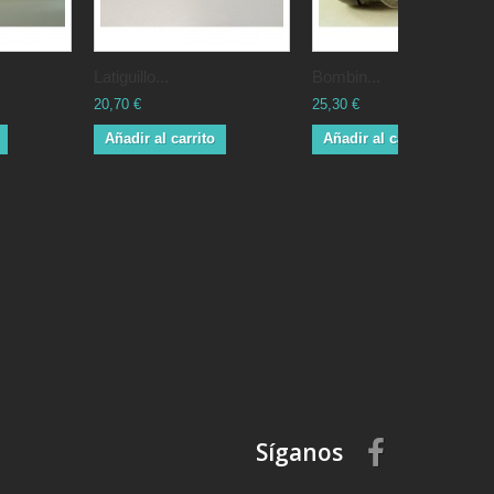
Latiguillo...
Bombin...
20,70 €
25,30 €
Añadir al carrito
Añadir al carrito
Síganos