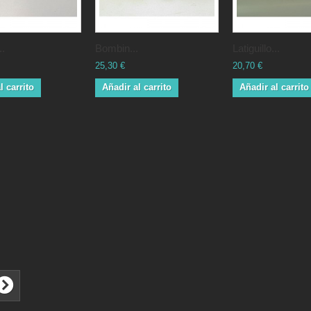
..
Bombin...
Latiguillo...
25,30 €
20,70 €
l carrito
Añadir al carrito
Añadir al carrito