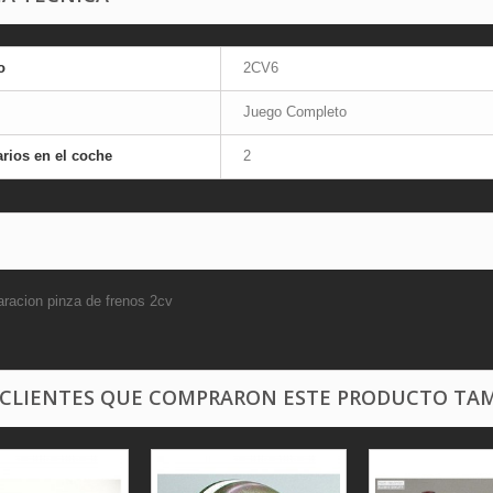
o
2CV6
Juego Completo
rios en el coche
2
aracion pinza de frenos 2cv
 CLIENTES QUE COMPRARON ESTE PRODUCTO TAM