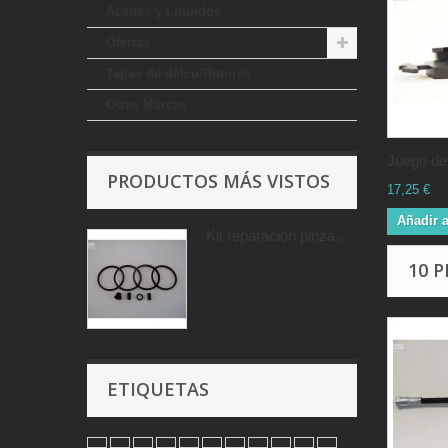
Aceites y Liquidos
Ofertas
Tapas de delco/Rotores
Otras Marcas
Juego de.
PRODUCTOS MÁS VISTOS
17,25 €
Añadir a
Kit reparacion pinza...
10 
ETIQUETAS