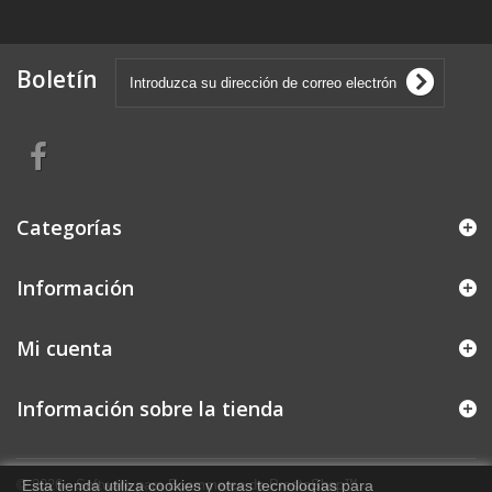
Boletín
Categorías
Información
Mi cuenta
Información sobre la tienda
© 2026 - Software para Ecommerce de PrestaShop™
Esta tienda utiliza cookies y otras tecnologías para