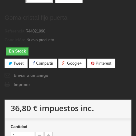
Goma cristal fijo puerta
Referencia
R44021990
Condición:
Nuevo producto
En Stock
Tweet
Compartir
Google+
Pinterest
Enviar a un amigo
Imprimir
36,80 €
impuestos inc.
Cantidad