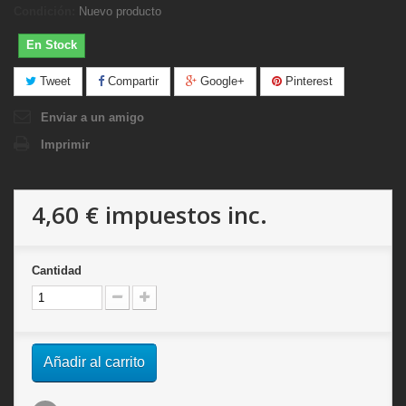
Condición:
Nuevo producto
En Stock
Tweet
Compartir
Google+
Pinterest
Enviar a un amigo
Imprimir
4,60 €
impuestos inc.
Cantidad
Añadir al carrito