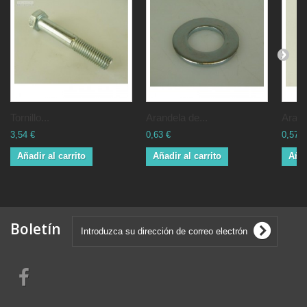
Tornillo...
Arandela de...
Arand
3,54 €
0,63 €
0,57 €
Añadir al carrito
Añadir al carrito
Añad
Boletín