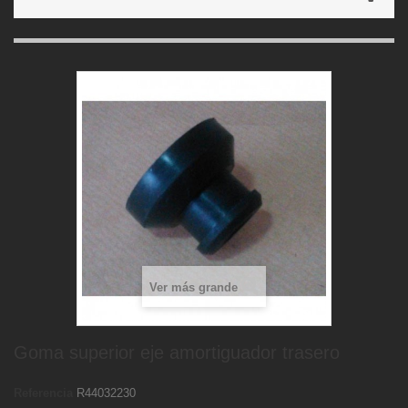
Ver más grande
Goma superior eje amortiguador trasero
Referencia
R44032230